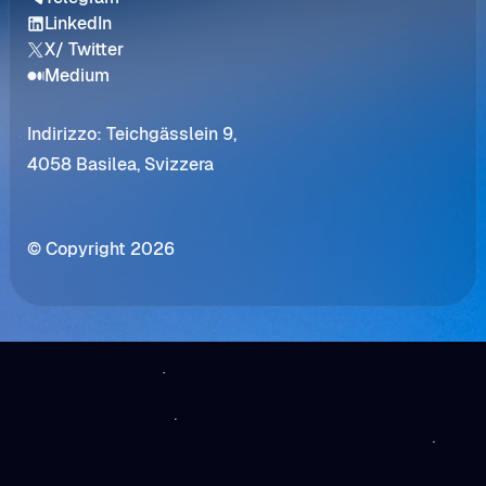
LinkedIn
X/ Twitter
Medium
Indirizzo: Teichgässlein 9,
4058 Basilea, Svizzera
© Copyright 2026