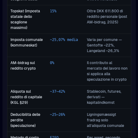
Topskat (imposta
Oltre DKK 611.800 di
15%
statale dello
reddito personale (post
scaglione
AM-bidrag, 2025)
massimo)
Imposta comunale
Varia per comune —
~25,07% media
(kommuneskat)
Gentofte ~22%,
Langeland ~26,3%
AM-bidrag sul
Il contributo al
0%
reddito crypto
mercato del lavoro non
si applica alla
speculazione in crypto
Aliquota sul
Stablecoin, futures,
~37–42%
reddito di capitale
derivati —
(KGL §29)
kapitalindkomst
Deducibilità delle
Ligningsmæssigt
~25–26%
perdite
fradrag solo
(speculazione)
all’aliquota comunale
Metodo di costo
Per asset, secondo
FIFO