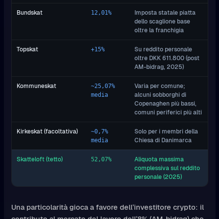
Bundskat
Imposta statale piatta
12,01%
dello scaglione base
oltre la franchigia
Topskat
Su reddito personale
+15%
oltre DKK 611.800 (post
AM-bidrag, 2025)
Kommuneskat
Varia per comune;
~25,07%
alcuni sobborghi di
media
Copenaghen più bassi,
comuni periferici più alti
Kirkeskat (facoltativa)
Solo per i membri della
~0,7%
Chiesa di Danimarca
media
Skatteloft (tetto)
Aliquota massima
52,07%
complessiva sul reddito
personale (2025)
Una particolarità gioca a favore dell’investitore crypto: il
contributo al mercato del lavoro dell’8% (AM-bidrag) che