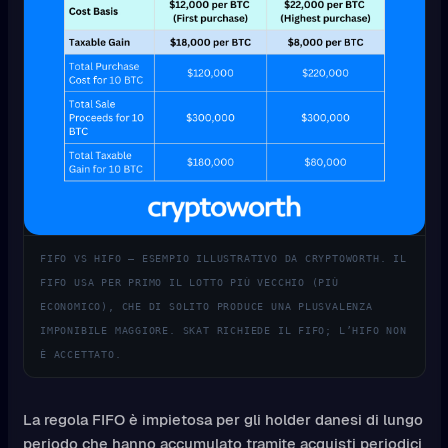
FIFO VS HIFO — ESEMPIO ILLUSTRATIVO DA CRYPTOWORTH. IL
FIFO USA PER PRIMO IL LOTTO PIÙ VECCHIO (PIÙ
ECONOMICO), CHE DI SOLITO PRODUCE UNA PLUSVALENZA
IMPONIBILE MAGGIORE. SKAT RICHIEDE IL FIFO; L’HIFO NON
È ACCETTATO.
La regola FIFO è impietosa per gli holder danesi di lungo
periodo che hanno accumulato tramite acquisti periodici