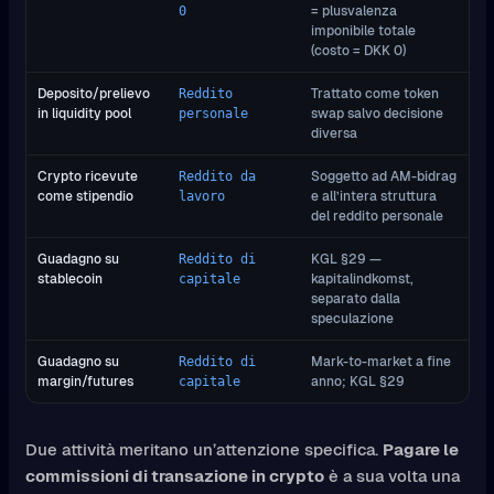
= plusvalenza
0
imponibile totale
(costo = DKK 0)
Deposito/prelievo
Trattato come token
Reddito
in liquidity pool
swap salvo decisione
personale
diversa
Crypto ricevute
Soggetto ad AM-bidrag
Reddito da
come stipendio
e all’intera struttura
lavoro
del reddito personale
Guadagno su
KGL §29 —
Reddito di
stablecoin
kapitalindkomst,
capitale
separato dalla
speculazione
Guadagno su
Mark-to-market a fine
Reddito di
margin/futures
anno; KGL §29
capitale
Due attività meritano un’attenzione specifica.
Pagare le
commissioni di transazione in crypto
è a sua volta una