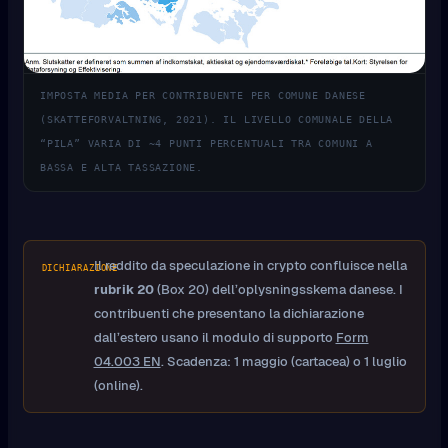
IMPOSTA MEDIA PER CONTRIBUENTE PER COMUNE DANESE
(SKATTEFORVALTNING, 2021). IL LIVELLO COMUNALE DELLA
“PILA” VARIA DI ~4 PUNTI PERCENTUALI TRA COMUNI A
BASSA E ALTA TASSAZIONE.
Il reddito da speculazione in crypto confluisce nella
DICHIARAZIONE
rubrik 20
(Box 20) dell’oplysningsskema danese. I
contribuenti che presentano la dichiarazione
dall’estero usano il modulo di supporto
Form
04.003 EN
. Scadenza: 1 maggio (cartacea) o 1 luglio
(online).