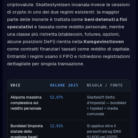
criptovalute. Skattestyrelsen incanala invece le cessioni
di crypto in uno dei due regimi esistenti: la maggior
parte delle monete è trattata come
beni detenuti a fini
speculativi
e tassata come reddito personale, mentre
una classe più ristretta (stablecoin, futures, opzioni,
alcune posizioni DeFi) rientra nella
Kursgevinstloven
come contratti finanziari tassati come reddito di capitale.
Entrambi i regimi usano il FIFO e richiedono registrazioni
dettagliate per singola transazione.
VOCE
VALORE 2025
REGOLA / FONTE
Aliquota massima
Skatteloft (tetto
52,07%
complessiva sul
d’imposta) — bundskat
reddito personale
+ topskat + media
comunale
Bundskat (imposta
Si applica oltre il
12,01%
statale dello
personfradrag (DKK
scaglione base)
51.600 nel 2025)