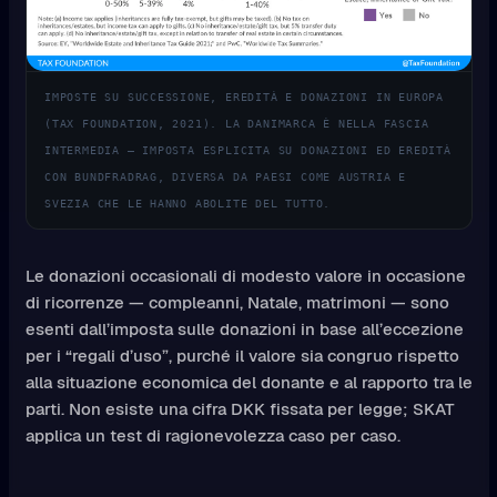
IMPOSTE SU SUCCESSIONE, EREDITÀ E DONAZIONI IN EUROPA
(TAX FOUNDATION, 2021). LA DANIMARCA È NELLA FASCIA
INTERMEDIA — IMPOSTA ESPLICITA SU DONAZIONI ED EREDITÀ
CON BUNDFRADRAG, DIVERSA DA PAESI COME AUSTRIA E
SVEZIA CHE LE HANNO ABOLITE DEL TUTTO.
Le donazioni occasionali di modesto valore in occasione
di ricorrenze — compleanni, Natale, matrimoni — sono
esenti dall’imposta sulle donazioni in base all’eccezione
per i “regali d’uso”, purché il valore sia congruo rispetto
alla situazione economica del donante e al rapporto tra le
parti. Non esiste una cifra DKK fissata per legge; SKAT
applica un test di ragionevolezza caso per caso.