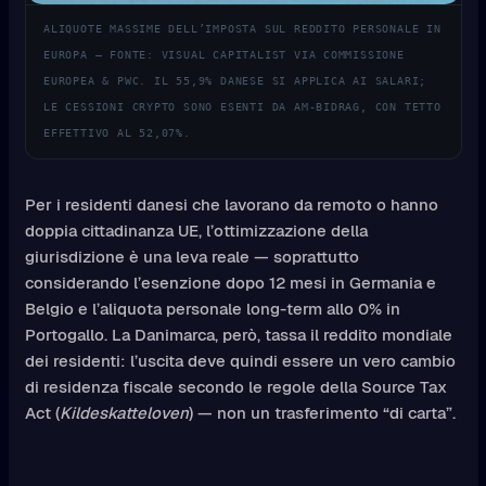
ALIQUOTE MASSIME DELL’IMPOSTA SUL REDDITO PERSONALE IN
EUROPA — FONTE: VISUAL CAPITALIST VIA COMMISSIONE
EUROPEA & PWC. IL 55,9% DANESE SI APPLICA AI SALARI;
LE CESSIONI CRYPTO SONO ESENTI DA AM-BIDRAG, CON TETTO
EFFETTIVO AL 52,07%.
Per i residenti danesi che lavorano da remoto o hanno
doppia cittadinanza UE, l’ottimizzazione della
giurisdizione è una leva reale — soprattutto
considerando l’esenzione dopo 12 mesi in Germania e
Belgio e l’aliquota personale long-term allo 0% in
Portogallo. La Danimarca, però, tassa il reddito mondiale
dei residenti: l’uscita deve quindi essere un vero cambio
di residenza fiscale secondo le regole della Source Tax
Act (
Kildeskatteloven
) — non un trasferimento “di carta”.