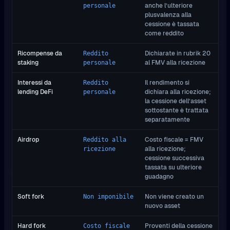
anche l’ulteriore
personale
plusvalenza alla
cessione è tassata
come reddito
Ricompense da
Dichiarate in rubrik 20
Reddito
staking
al FMV alla ricezione
personale
Interessi da
Il rendimento si
Reddito
lending DeFi
dichiara alla ricezione;
personale
la cessione dell’asset
sottostante è trattata
separatamente
Airdrop
Costo fiscale = FMV
Reddito alla
alla ricezione;
ricezione
cessione successiva
tassata su ulteriore
guadagno
Soft fork
Non viene creato un
Non imponibile
nuovo asset
Hard fork
Proventi della cessione
Costo fiscale