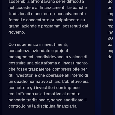
sostenibili, affrontavano serie difficoltà
Sot
nell'accedere ai finanziamenti. Le banche
orie
tradizionali erano lente, eccessivamente
imp
formali e concentrate principalmente su
com
grandi aziende e programmi sostenuti dal
reg
governo.
inv
202
Con esperienza in investimenti,
bal
consulenza aziendale e project
esp
management, condividevano la visione di
del
costruire una piattaforma di investimento
che fosse trasparente, comprensibile per
gli investitori e che operasse all'interno di
un quadro normativo chiaro. L'obiettivo era
connettere gli investitori con imprese
reali offrendo un'alternativa al credito
bancario tradizionale, senza sacrificare il
controllo né la disciplina finanziaria.