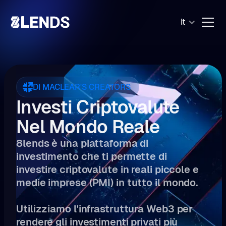
It
DI MACLEAR'S CREATORS
Investi Criptovalute
Nel Mondo Reale
8lends è una piattaforma di
investimento che ti permette di
investire criptovalute in reali piccole e
medie imprese (PMI) in tutto il mondo.
Utilizziamo l'infrastruttura Web3 per
rendere gli investimenti privati più