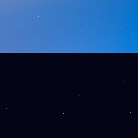
Indirizzo: Teichgässlein 9,
4058 Basilea, Svizzera