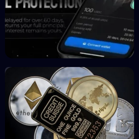
🤝 P2P & Crowdlending
How BuyBack Protection Works in P2P
Lending (and What It Doesn't Do)