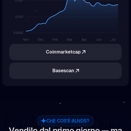
Coinmarketcap
Basescan
CHE COS'È 8LNDS?
Vendilo dal primo giorno — ma