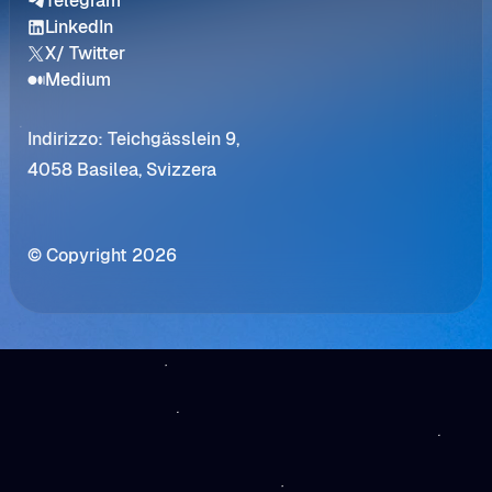
Telegram
LinkedIn
X/ Twitter
Medium
Indirizzo: Teichgässlein 9,
4058 Basilea, Svizzera
© Copyright 2026