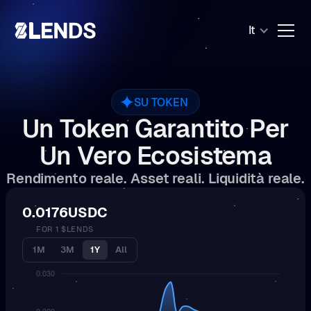
It
SU TOKEN
Un Token Garantito Per
Un Vero Ecosistema
Rendimento reale. Asset reali. Liquidità reale.
0.0176
USDC
FOR 1 $LENDS
1M
3M
1Y
All