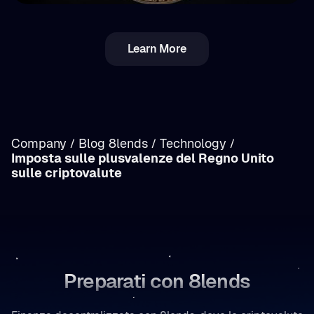
💵 Tasse
Learn More
Imposta crypto in Romania: reddito vs
plusvalenze (capital gains) — panoramica
Company
Blog 8lends
Technology
/
/
/
Imposta sulle plusvalenze del Regno Unito
/
sulle criptovalute
Preparati con 8lends