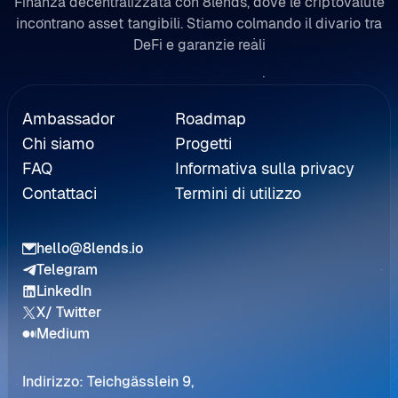
Finanza decentralizzata con 8lends, dove le criptovalute
incontrano asset tangibili. Stiamo colmando il divario tra
DeFi e garanzie reali
Rinvio
Ambassador
Roadmap
Chi siamo
Progetti
FAQ
Informativa sulla privacy
Contattaci
Termini di utilizzo
hello@8lends.io
Telegram
LinkedIn
X/ Twitter
Medium
Indirizzo: Teichgässlein 9,