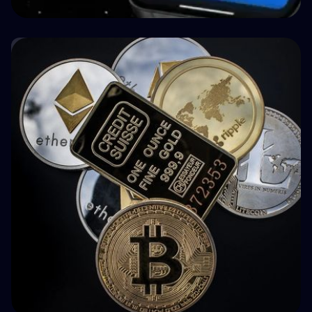
🤝 P2P & Crowdlending
How BuyBack Protection Works in P2P
Lending (and What It Doesn't Do)