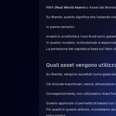
RWA (
Real World Assets
o Asset del Mondo R
Su 8lends, questo significa che l'azienda rice
In parole semplici:
Investi in un'attività e i tuoi fondi sono garan
In questo modello, la blockchain è responsabi
La protezione del capitale si basa sul fatto ch
Quali asset vengono utilizz
Su 8lends, vengono accettati come garanzia
Ciò include macchinari, veicoli, attrezzatur
Consapevolmente, non utilizziamo ricavi futur
Questo approccio ci permette di basarci sul va
Più avanti in questo articolo, mostreremo an
nella pratica.