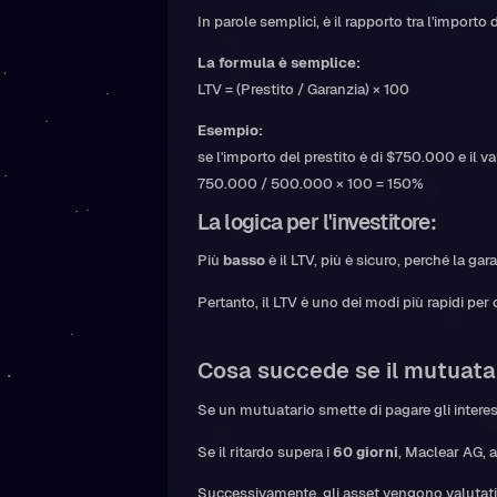
In parole semplici, è il rapporto tra l'importo d
La formula è semplice:
LTV = (Prestito / Garanzia) × 100
Esempio:
se l'importo del prestito è di $750.000 e il v
750.000 / 500.000 × 100 = 150%
La logica per l'investitore:
Più
basso
è il LTV, più è sicuro, perché la ga
Pertanto, il LTV è uno dei modi più rapidi per
Cosa succede se il mutuata
Se un mutuatario smette di pagare gli interes
Se il ritardo supera i
60 giorni
, Maclear AG, a
Successivamente, gli asset vengono valutati, v