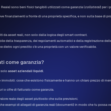
eale) sono beni fisici tangibili utilizzati come garanzia (
collateral
) per i p
ve finanziamenti a fronte di una proprietà specifica, e non sulla base di pro
titi da asset reali, non solo dalla logica degli smart contract.
le della trasparenza, dei regolamenti automatici e della registrazione dell
e dietro ogni prestito c'è una proprietà con un valore verificabile.
ati come garanzia?
 solo
asset aziendali liquidi
.
e o immobili: cose che esistono fisicamente e hanno un chiaro prezzo di mer
i o cifre di fatturato come garanzia.
lore reale degli asset piuttosto che sulle previsioni.
che esempi di allegati di garanzia reali (documenti) in modo che tu possa v