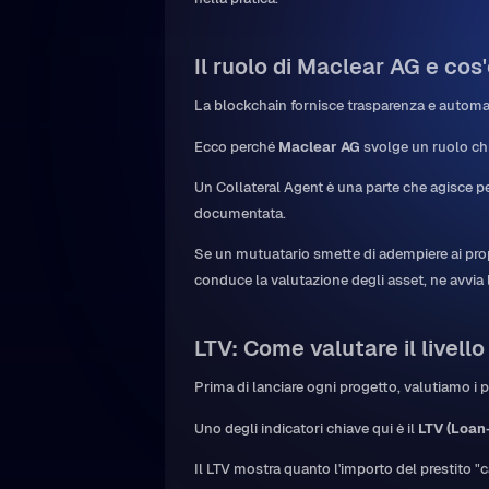
Il ruolo di Maclear AG e cos
La blockchain fornisce trasparenza e automa
Ecco perché
Maclear AG
svolge un ruolo ch
Un Collateral Agent è una parte che agisce per
documentata.
Se un mutuatario smette di adempiere ai propr
conduce la valutazione degli asset, ne avvia l
LTV: Come valutare il livello 
Prima di lanciare ogni progetto, valutiamo i p
Uno degli indicatori chiave qui è il
LTV (Loan
Il LTV mostra quanto l'importo del prestito "c