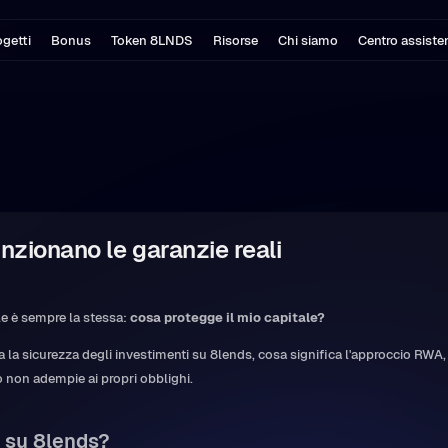
getti
Bonus
Token 8LNDS
Risorse
Chi siamo
Centro assiste
zionano le garanzie reali
e è sempre la stessa:
cosa protegge il mio capitale?
a sicurezza degli investimenti su 8lends, cosa significa l'approccio RWA, i
non adempie ai propri obblighi.
 su 8lends?