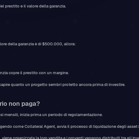
el prestito e il valore della garanzia.
alore della garanzia è di $500.000, allora:
ranzia copre il prestito con un margine.
 capire quanto un progetto sembri protetto ancora prima di investire.
rio non paga?
si mensili, inizia prima un periodo di regolamentazione.
gendo come Collateral Agent, avvia il processo di liquidazione degli asset 
iene organizzata la loro vendita e i proventi vengono distribuiti tra gli inv