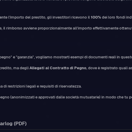
nte l'importo del prestito, gli investitori ricevono il
100%
dei loro fondi ind
te, il rimborso avviene proporzionalmente all'importo effettivamente ottenu
e "pegno" e "garanzia", vogliamo mostrarti esempi di documenti reali in questo
credito, ma degli
Allegati al Contratto di Pegno
, dove è registrato quali
i restrizioni legali e requisiti di riservatezza.
i pegno (anonimizzati e approvati dalle società mutuatarie) in modo che tu 
arlog (PDF)