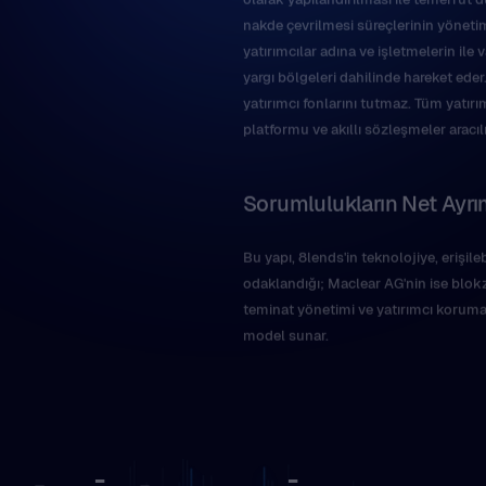
nakde çevrilmesi süreçlerinin yönetim
yatırımcılar adına ve işletmelerin ile
yargı bölgeleri dahilinde hareket ed
yatırımcı fonlarını tutmaz. Tüm yatır
platformu ve akıllı sözleşmeler aracılığ
Sorumlulukların Net Ayrı
Bu yapı, 8lends'in teknolojiye, erişil
odaklandığı; Maclear AG'nin ise blokz
teminat yönetimi ve yatırımcı korumas
model sunar.