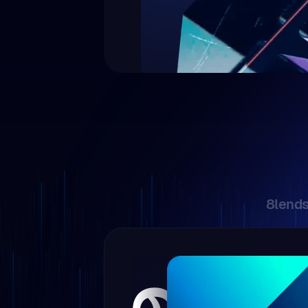
Özel yatırımları bankacılık bü
aracılar olmadan daha basit, şe
getirmek için Web3 altyapısın
8lends