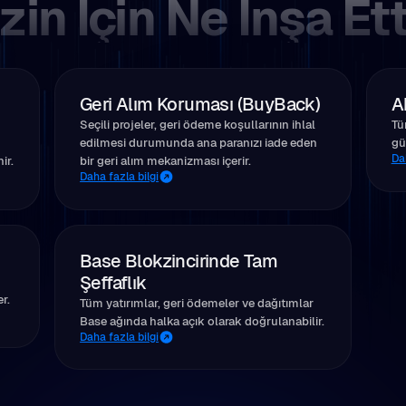
zin İçin Ne İnşa Et
Geri Alım Koruması (BuyBack)
A
Seçili projeler, geri ödeme koşullarının ihlal
Tü
edilmesi durumunda ana paranızı iade eden
gü
Dah
ir.
bir geri alım mekanizması içerir.
Daha fazla bilgi
Base Blokzincirinde Tam
Şeffaflık
r.
Tüm yatırımlar, geri ödemeler ve dağıtımlar
Base ağında halka açık olarak doğrulanabilir.
Daha fazla bilgi