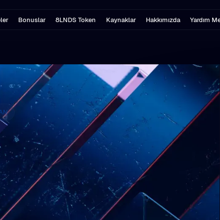
ler
Bonuslar
8LNDS Token
Kaynaklar
Hakkımızda
Yardım Me
AN
rlıklarınızı
ünyaya Yatırın
dünya genelindeki gerçek
ere (KOBİ) yatırmanızı
udur.