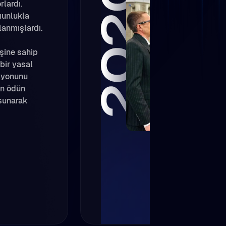
rlardı.
ğunlukla
lanmışlardı.
şine sahip
 bir yasal
izyonunu
en ödün
 sunarak