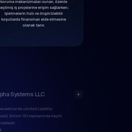
koruma mekanizmaları sunan, özenle
seçilmiş iş projelerine erişim sağlarken;
işletmelerin hızlı ve öngörülebilir
koşullarda finansman elde etmesine
olanak tanır.
Alpha Systems LLC
renadinler'de
Limited Liability
sası), Bölüm 151 kapsamında kayıtlı
mektedir.
4