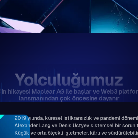
rokrasisi ve gereksiz
ffaf ve erişilebilir hale
ı kullanıyoruz.
Yolculuğumuz
'in hikayesi Maclear AG ile başlar ve Web3 platf
lansmanından çok öncesine dayanır
2019 yılında, küresel istikrarsızlık ve pandemi dönem
Alexander Lang ve Denis Ustyev sistemsel bir sorun te
Küçük ve orta ölçekli işletmeler, kârlı ve sürdürülebili