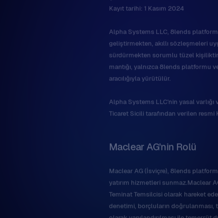
Alpha Systems LLC, 8lends platform
geliştirmekten, akıllı sözleşmeleri 
sürdürmekten sorumlu tüzel kişiliktir.
mantığı, yalnızca 8lends platformu ve
aracılığıyla yürütülür.
Alpha Systems LLC'nin yasal varlığı v
Ticaret Sicili tarafından verilen resmi 
Maclear AG'nin Rolü
Maclear AG (İsviçre), 8lends platfor
yatırım hizmetleri sunmaz.Maclear AG
Teminat Temsilcisi olarak hareket eder
denetimi, borçluların doğrulanması, t
olarak yapılandırılması ile temerrüt 