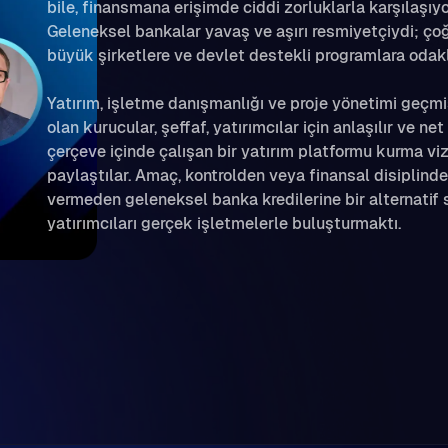
bile, finansmana erişimde ciddi zorluklarla karşılaşıyo
Geleneksel bankalar yavaş ve aşırı resmiyetçiydi; ço
büyük şirketlere ve devlet destekli programlara odak
Yatırım, işletme danışmanlığı ve proje yönetimi geçmi
olan kurucular, şeffaf, yatırımcılar için anlaşılır ve net
çerçeve içinde çalışan bir yatırım platformu kurma v
paylaştılar. Amaç, kontrolden veya finansal disiplind
vermeden geleneksel banka kredilerine bir alternatif
yatırımcıları gerçek işletmelerle buluşturmaktı.