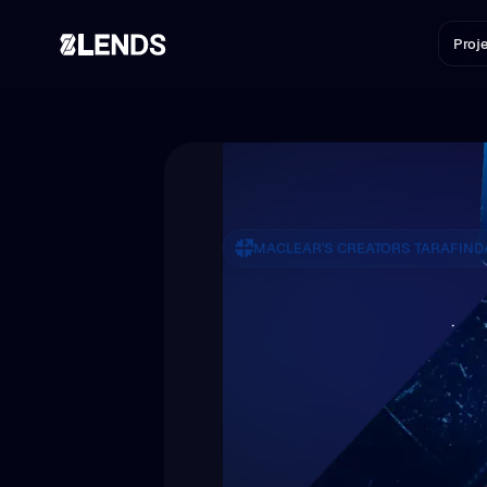
Proje
MACLEAR'S CREATORS TARAFIND
Kripto Va
Gerçek D
8lends, kripto varlıklarınızı 
küçük ve orta ölçekli işletmel
sağlayan bir yatırım platform