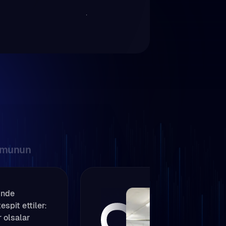
ormunun
inde
spit ettiler:
r olsalar