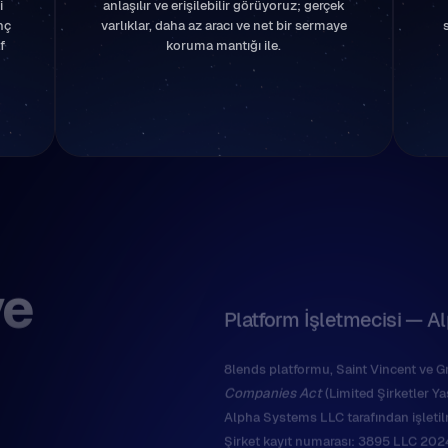
i
anlaşılır ve erişilebilir görüyoruz; gerçek
nç
varlıklar, daha az aracı ve net bir sermaye
f
koruma mantığı ile.
ve
Platform İşletmecisi — 
8lends platformu, Saint Vincent ve G
Companies Act
(Limited Şirketler Ya
Alpha Systems LLC tarafından işletil
Şirket kayıt numarası: 3895 LLC 202
Kayıt tarihi: 1 Kasım 2024