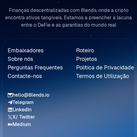
Finanças descentralizadas com 8lends, onde a cripto
encontra ativos tangíveis. Estamos a preencher a lacuna
entre o DeFie e as garantias do mundo real
erenciação
Embaixadores
Roteiro
Sobre nós
Projetos
Perguntas Frequentes
Política de Privacidade
Contacte-nos
Termos de Utilização
hello@8lends.io
Telegram
LinkedIn
X/ Twitter
Medium