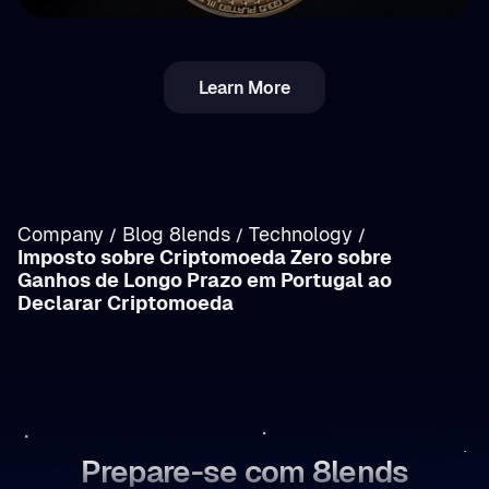
💵 Impostos
Learn More
Imposto sobre cripto na Roménia:
rendimentos vs. mais-valias (análise)
Company
Blog 8lends
Technology
/
/
/
Imposto sobre Criptomoeda Zero sobre
Ganhos de Longo Prazo em Portugal ao
/
Declarar Criptomoeda
Prepare-se com 8lends