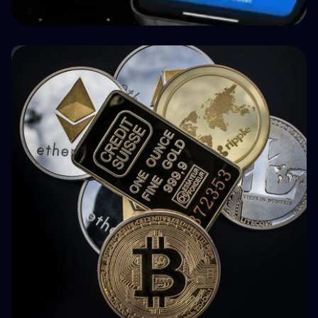
🤝 P2P e Crowdlending
How BuyBack Protection Works in P2P
Lending (and What It Doesn't Do)