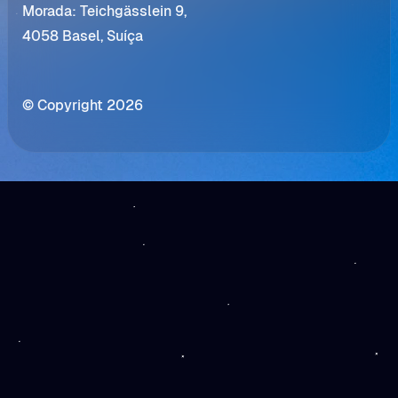
Morada: Teichgässlein 9,
4058 Basel, Suíça
© Copyright 2026