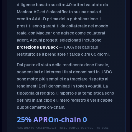
diligence basato su oltre 40 criteri valutato da
Maclear AG ed è classificato su una scala di
credito AAA–D prima della pubblicazione. I
prestiti sono garantiti da collaterale nel mondo
reale, con Maclear che agisce come collateral
agent. Alcuni progetti selezionati includono
protezione BuyBack
— 100% del capitale
restituito se il prenditore ritarda oltre 60 giorni.
Dal punto di vista della rendicontazione fiscale,
scadenziari di interessi fissi denominati in USDC
sono molto più semplici da tracciare rispetto ai
rendimenti DeFi denominati in token volatili. La
tipologia di reddito, l’importo e la tempistica sono
definiti in anticipo e l’intero registro è verificabile
pubblicamente on-chain.
25% APR
On-chain
0
RENDIMENTO MASSIMO
AUDIT TRAIL COMPLETO
DEFAULT AD OGGI