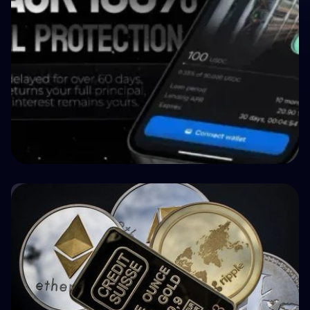
🏥 Médecine
How BuyBack Protection Works in P2P
Lending (and What It Doesn't Do)