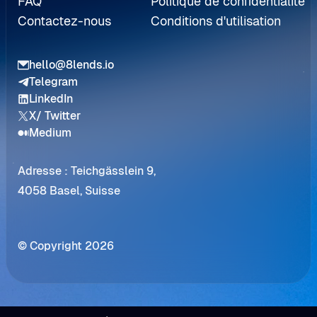
FAQ
Politique de confidentialité
Contactez-nous
Conditions d'utilisation
hello@8lends.io
Telegram
LinkedIn
X/ Twitter
Medium
Adresse : Teichgässlein 9,
4058 Basel, Suisse
© Copyright 2026