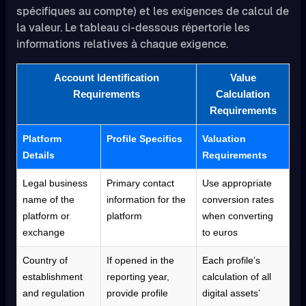
spécifiques au compte) et les exigences de calcul de
la valeur. Le tableau ci-dessous répertorie les
informations relatives à chaque exigence.
Account Identification
Value
Requirements
Calculation
Requirements
Platform
Profile Specifics
Valuation
Details
Requirements
Legal business
Primary contact
Use appropriate
name of the
information for the
conversion rates
platform or
platform
when converting
exchange
to euros
Country of
If opened in the
Each profile’s
establishment
reporting year,
calculation of all
and regulation
provide profile
digital assets’