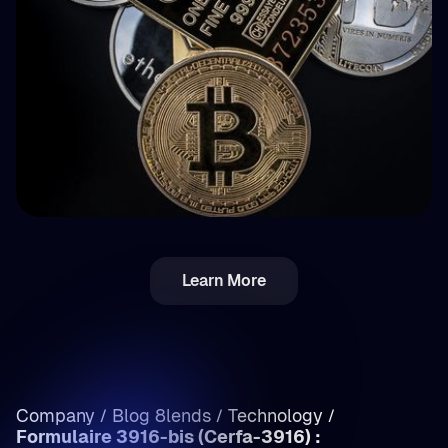
💵 Fiscalité
Learn More
Impôt crypto en Roumanie : revenus vs plus-
values — décryptage
Company
Blog 8lends
Technology
/
/
/
Formulaire 3916-bis (Cerfa-3916) :