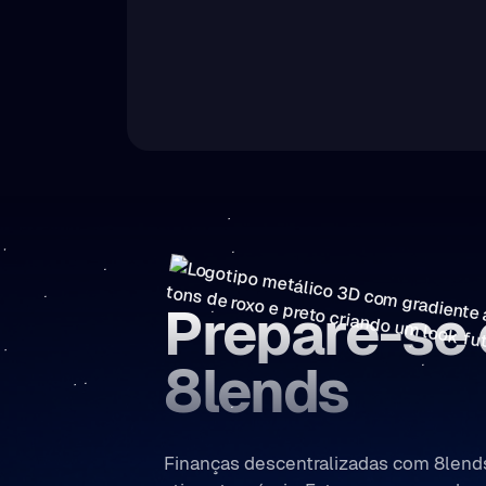
Prepare-se
8lends
Finanças descentralizadas com 8lends