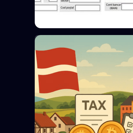
💵 Impostos
Passo a passo: como declarar
impostos sobre cripto à ANAF no
Formulário 212