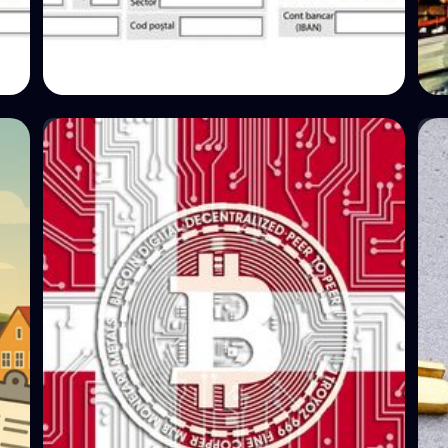
💵 Impostos
💵 
Como declarar impostos sobre
criptomoedas à ANAF no Formulário
212