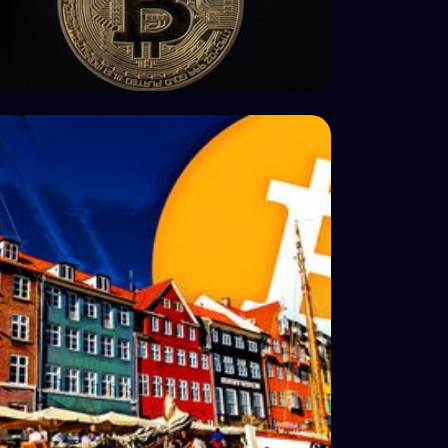
Impostos
Imposto sobre cripto na Roménia:
rendimentos vs. mais-valias (análise)