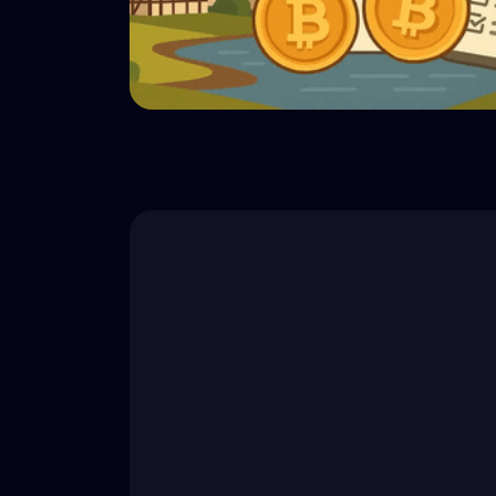
💵 Impostos
Mineração, Staking e Empréstimos na
Dinamarca: como a SKAT tributa os
rendimentos em cripto