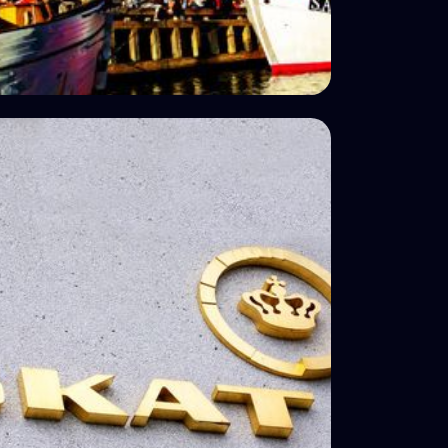
Impostos
Imposto cripto de “especulação” na
Dinamarca: em números