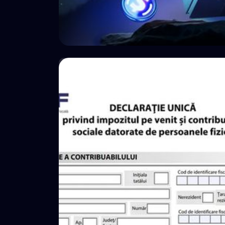
🤝 P2P e Crowdlending
Crypto P2P Lending vs. Traditional
P2P Lending: A 2026 Comparison