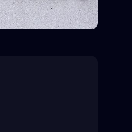
Impostos
Imposto Progressivo sobre Cripto na
Dinamarca Explicado — Até 52,07%