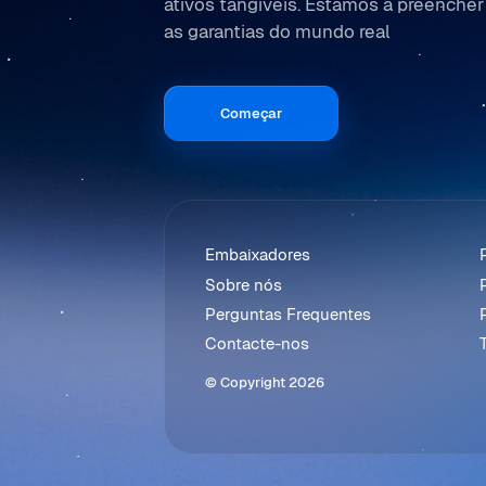
ativos tangíveis. Estamos a preencher
as garantias do mundo real
Começar
Referenciação
Embaixadores
Sobre nós
Perguntas Frequentes
Contacte-nos
© Copyright 2026