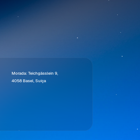
Morada: Teichgässlein 9,
4058 Basel, Suíça