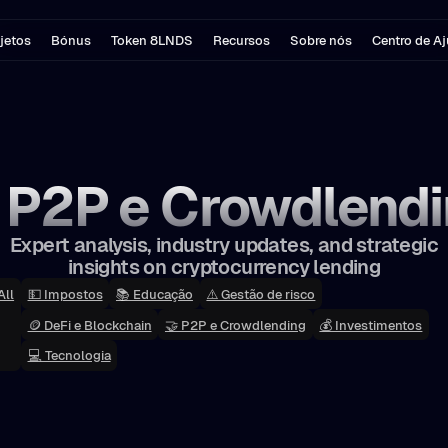
jetos
Bónus
Token 8LNDS
Recursos
Sobre nós
Centro de A
 P2P e Crowdlend
Expert analysis, industry updates, and strategic
insights on cryptocurrency lending
All
💵 Impostos
📚 Educação
⚠️ Gestão de risco
🪙 DeFi e Blockchain
🤝 P2P e Crowdlending
💰 Investimentos
💻 Tecnologia