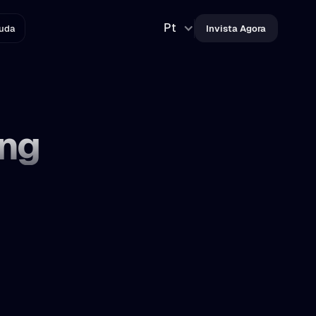
Pt
juda
Invista Agora
ing