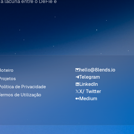
 a lacuna entre o DeFie e
hello@8lends.io
Roteiro
Telegram
Projetos
LinkedIn
Política de Privacidade
X/ Twitter
Termos de Utilização
Medium