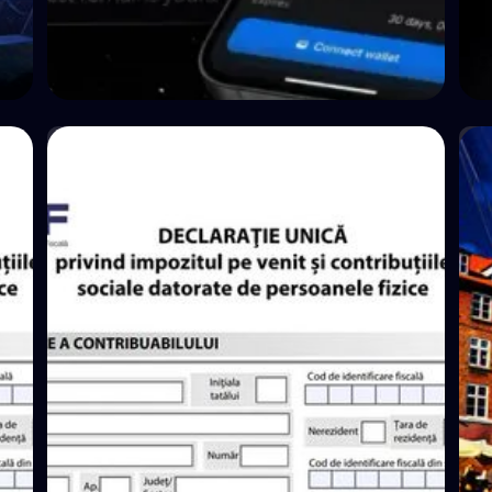
🤝 P2P e Crowdlending
💵 
How BuyBack Protection Works in
P2P Lending (and What It Doesn't Do)