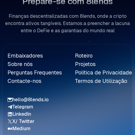
Prepare-se com 8lends
Finanças descentralizadas com 8lends, onde a cripto
encontra ativos tangíveis. Estamos a preencher a lacuna
entre o DeFie e as garantias do mundo real
erenciação
Embaixadores
Roteiro
Sobre nós
Projetos
Perguntas Frequentes
Política de Privacidade
Contacte-nos
Termos de Utilização
hello@8lends.io
Telegram
LinkedIn
X/ Twitter
Medium