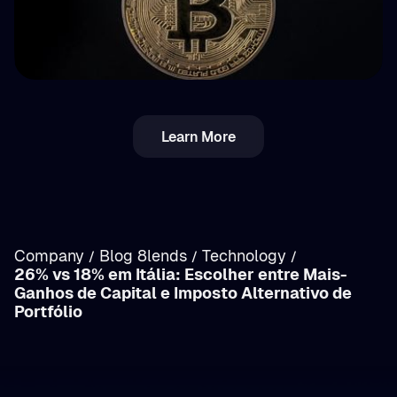
💵 Impostos
Learn More
Imposto sobre cripto na Roménia:
rendimentos vs. mais-valias (análise)
Company
Blog 8lends
Technology
/
/
/
26% vs 18% em Itália: Escolher entre Mais-
Ganhos de Capital e Imposto Alternativo de
/
Portfólio