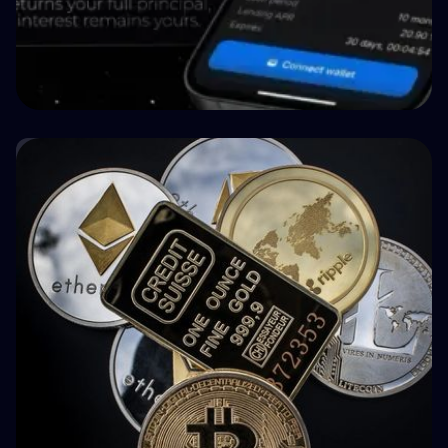
🤝 P2P e Crowdlending
How BuyBack Protection Works in P2P
Lending (and What It Doesn't Do)