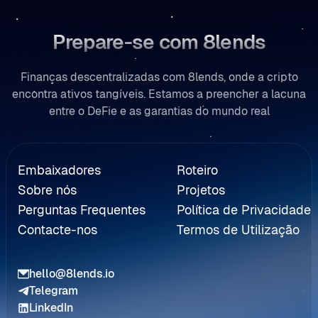
Prepare-se com 8lends
Finanças descentralizadas com 8lends, onde a cripto
encontra ativos tangíveis. Estamos a preencher a lacuna
entre o DeFie e as garantias do mundo real
erenciação
Embaixadores
Roteiro
Sobre nós
Projetos
Perguntas Frequentes
Política de Privacidade
Contacte-nos
Termos de Utilização
hello@8lends.io
Telegram
LinkedIn