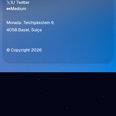
X/ Twitter
Medium
Morada: Teichgässlein 9,
4058 Basel, Suíça
© Copyright 2026