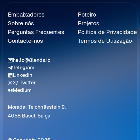
erenciação
Embaixadores
Roteiro
Sobre nós
Projetos
Perguntas Frequentes
Política de Privacidade
Contacte-nos
Termos de Utilização
hello@8lends.io
Telegram
LinkedIn
X/ Twitter
Medium
Morada: Teichgässlein 9,
4058 Basel, Suíça