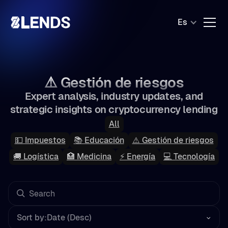
Es
⚠️ Gestión de riesgos
Expert analysis, industry updates, and
strategic insights on cryptocurrency lending
All
💵 Impuestos
📚 Educación
⚠️ Gestión de riesgos
🚚 Logística
🏥 Medicina
⚡ Energía
💻 Tecnología
Sort by:
Date (Desc)