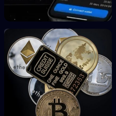
🏥 Medicina
How BuyBack Protection Works in P2P
Lending (and What It Doesn't Do)