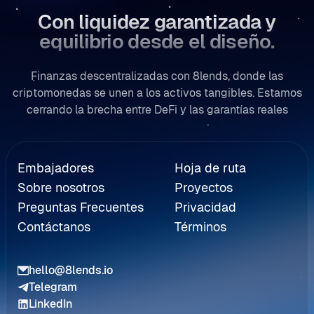
Con liquidez garantizada y
equilibrio desde el diseño.
Finanzas descentralizadas con 8lends, donde las
criptomonedas se unen a los activos tangibles. Estamos
cerrando la brecha entre DeFi y las garantías reales
a de Referidos
Embajadores
Hoja de ruta
Sobre nosotros
Proyectos
Preguntas Frecuentes
Privacidad
Contáctanos
Términos
hello@8lends.io
Telegram
LinkedIn