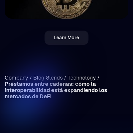
💵 Impuestos
Learn More
Impuesto cripto en Rumanía: ingresos vs.
ganancias de capital (desglose)
Company
Blog 8lends
Technology
/
/
/
Préstamos entre cadenas: cómo la
interoperabilidad está expandiendo los
/
mercados de DeFi