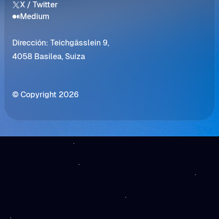
X / Twitter
Medium
Dirección: Teichgässlein 9,
4058 Basilea, Suiza
© Copyright 2026