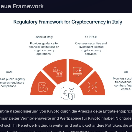
neue Framework
eitige Kategorisierung von Krypto durch die Agenzia delle Entrate entspric
finanzieller Vermögenswerte und Wertpapiere für Kryptoinhaber. Nichtsde
lt sich ihr Regelwerk ständig weiter und entwickelt andere Politiken, die a