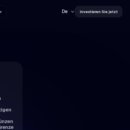
De
er
Investieren Sie jetzt
n
tigen
Münzen
Grenze