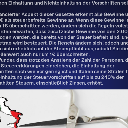
en Einhaltung und Nichteinhaltung der Vorschriften se
ancierter Aspekt dieser Gesetze erkennt alle Gewinne u
€ als steuerbefreite Gewinne an. Wenn diese Gewinne 
 1€ überschritten werden, ändern sich die Regeln volls
ürden erwarten, dass zusätzliche Gewinne von den 2.0
gen werden, die bereits von der Steuer befreit sind, un
trag wird besteuert. Die Regeln ändern sich jedoch un
 sich erheblich auf die Steuerpflicht aus, sobald Sie di
lenwert auch nur um 1€ überschreiten.
under, dass trotz des Anstiegs der Zahl der Personen, d
n Steuererklärungen einreichen, die Einhaltung der
riften nach wie vor gering ist und Italien seine Strafen 
inhaltung der Steuervorschriften auf bis zu 240% der
hlten Steuern, einschließlich Zinsen, erhöht.