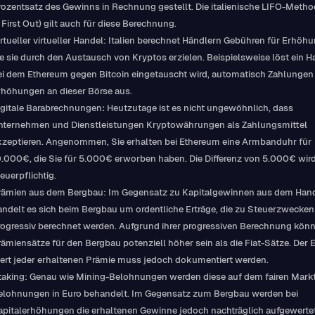
rozentsatz des Gewinns in Rechnung gestellt. Die italienische LIFO-Metho
n First Out) gilt auch für diese Berechnung.
irtueller virtueller Handel: Italien berechnet Händlern Gebühren für Erhöh
ie sie durch den Austausch von Kryptos erzielen. Beispielsweise löst ein H
ei dem Ethereum gegen Bitcoin eingetauscht wird, automatisch Zahlungen
rhöhungen an dieser Börse aus.
igitale Barabrechnungen
:
Heutzutage ist es nicht ungewöhnlich, dass
nternehmen und Dienstleistungen Kryptowährungen als Zahlungsmittel
kzeptieren. Angenommen, Sie erhalten bei Ethereum eine Armbanduhr für
0.000€, die Sie für 5.000€ erworben haben. Die Differenz von 5.000€ wird
euerpflichtig.
rämien aus dem Bergbau: Im Gegensatz zu Kapitalgewinnen aus dem Han
andelt es sich beim Bergbau um ordentliche Erträge, die zu Steuerzwecken
rogressiv berechnet werden. Aufgrund ihrer progressiven Berechnung könn
rämiensätze für den Bergbau potenziell höher sein als die Fiat-Sätze. Der 
ert jeder erhaltenen Prämie muss jedoch dokumentiert werden.
taking: Genau wie Mining-Belohnungen werden diese auf dem fairen Markt
elohnungen in Euro behandelt. Im Gegensatz zum Bergbau werden bei
apitalerhöhungen die erhaltenen Gewinne jedoch nachträglich aufgewertet,