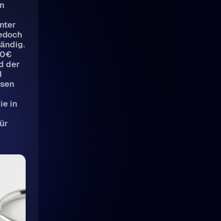
in
nter
jedoch
tändig.
00€
d der
d
esen
ie in
für