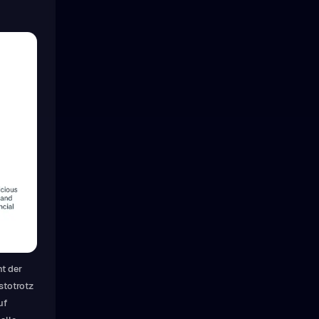
ht der
stotrotz
uf