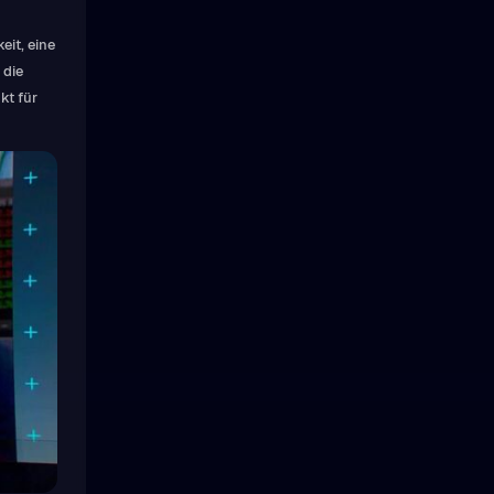
it, eine
 die
kt für