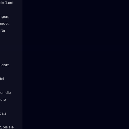
de (Last
ungen,
andel,
 für
 dort
del
en die
Euro-
 als
 bis sie