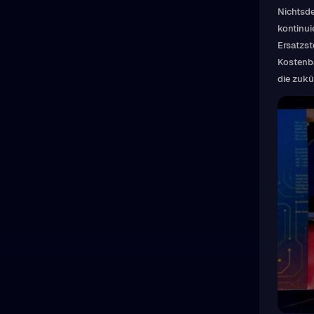
Nichtsde
kontinui
Ersatzst
Kostenba
die zuk