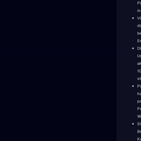
P
i
V
d
b
E
D
U
a
1
st
P
h
p
P
W
S
B
K