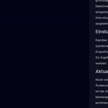
grundle
Gewinne
eingestu
Ihre vir
angeseh
Einst
Darüber 
systemat
Klassifi
für Kap
werden.
Aktua
Noch wic
Änderun
ist der 
bisheri
erhöhten