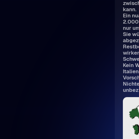
zwisch
kann.
Ein nu
2.000
nur um
Sie w
abgezo
Restbe
wirken
Schwel
Kein W
Italie
Vorsch
Nichte
unbeza