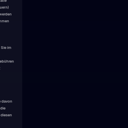
alle
uern)
 werden
kommen
 Sie im
Gebühren
t
e davon
 die
 diesen