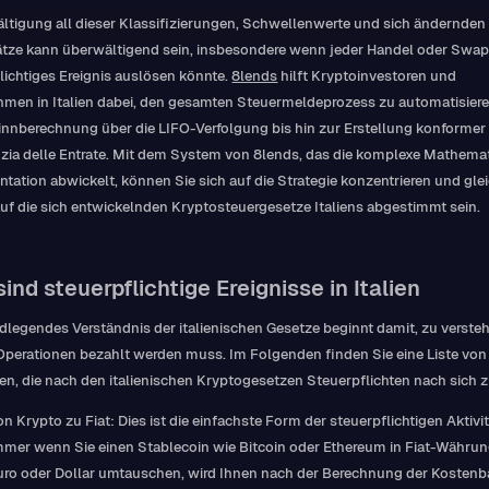
ltigung all dieser Klassifizierungen, Schwellenwerte und sich ändernden
tze kann überwältigend sein, insbesondere wenn jeder Handel oder Swap
lichtiges Ereignis auslösen könnte.
8lends
hilft Kryptoinvestoren und
hmen in Italien dabei, den gesamten Steuermeldeprozess zu automatisier
nnberechnung über die LIFO-Verfolgung bis hin zur Erstellung konformer 
zia delle Entrate. Mit dem System von 8lends, das die komplexe Mathema
ation abwickelt, können Sie sich auf die Strategie konzentrieren und glei
auf die sich entwickelnden Kryptosteuergesetze Italiens abgestimmt sein.
ind steuerpflichtige Ereignisse in Italien
dlegendes Verständnis der italienischen Gesetze beginnt damit, zu versteh
perationen bezahlt werden muss. Im Folgenden finden Sie eine Liste von
ten, die nach den italienischen Kryptogesetzen Steuerpflichten nach sich z
on Krypto zu Fiat: Dies ist die einfachste Form der steuerpflichtigen Aktivit
mmer wenn Sie einen Stablecoin wie Bitcoin oder Ethereum in Fiat-Währu
uro oder Dollar umtauschen, wird Ihnen nach der Berechnung der Kostenba