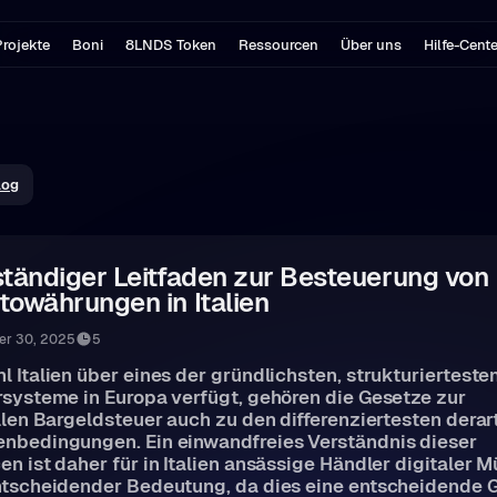
rojekte
Boni
8LNDS Token
Ressourcen
Über uns
Hilfe-Cent
log
ständiger Leitfaden zur Besteuerung von
towährungen in Italien
er 30, 2025
5
 Italien über eines der gründlichsten, strukturierteste
systeme in Europa verfügt, gehören die Gesetze zur
llen Bargeldsteuer auch zu den differenziertesten derar
nbedingungen. Ein einwandfreies Verständnis dieser
n ist daher für in Italien ansässige Händler digitaler 
ntscheidender Bedeutung, da dies eine entscheidende 