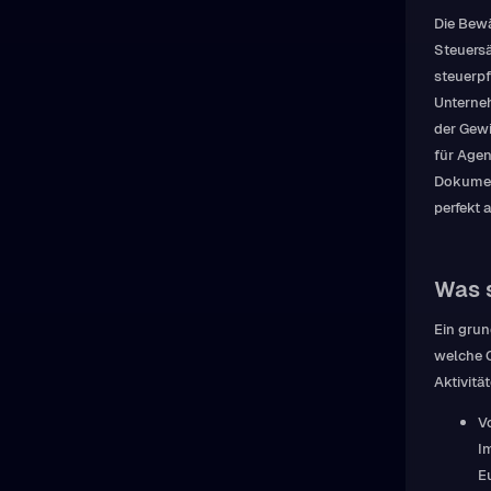
Die Bewä
Steuersä
steuerpf
Unterne
der Gewi
für Agen
Dokument
perfekt 
Was s
Ein grun
welche O
Aktivitä
V
I
E