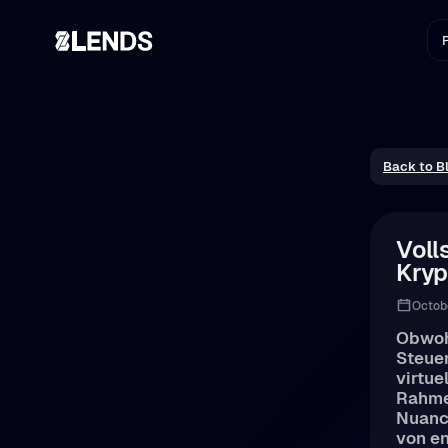
P
Back to B
Voll
Kryp
Octob
Obwohl
Steuer
virtue
Rahme
Nuance
von e