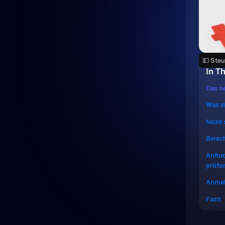
💵 Ste
In Th
Das n
Was si
Nicht 
Berec
Anfor
prüfu
Anmel
Fazit