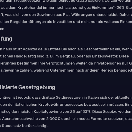
genden Steuergesetzen wie dem Dekret 58/2023 basieren. Derzeit werden 
 aus dem Kryptohandel immer noch als „sonstiges Einkommen“ (26% Ste
ft, was sich von den Gewinnen aus Fiat-Währungen unterscheidet. Daher
tuellen Bargelderhöhungen als Investition und nicht nur als weiteres Ein
en.
ufung
hinaus stuft Agenzia delle Entrate Sie auch als Geschäftseinheit ein, wenn
ischen Handel tätig sind, z. B. im Bergbau, oder als Einzelinvestor. Diese
zierungen bestimmen Ihre Verpflichtungen weiter, da Privatpersonen nur 
italgewinne zahlen, während Unternehmen nach anderen Regeln behandel
lisierte Gesetzgebung
htiger ist jedoch, dass digitale Geldinvestoren in Italien sich der aktuellen
gen der italienischen Kryptowährungsgesetze bewusst sein müssen. Ein
Anstieg der meisten Kapitalgewinne von 26 auf 33%. Diese Gesetze werden
ge Ausnahmeschwelle von 2.000€ durch ein neues Formular ersetzen, das
 Steuersatz berücksichtigt.