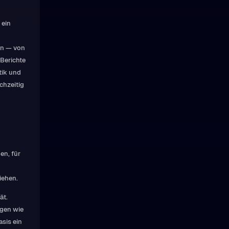
 ein
en — von
Berichte
tik und
chzeitig
en, für
iehen.
ät.
ngen wie
sis ein