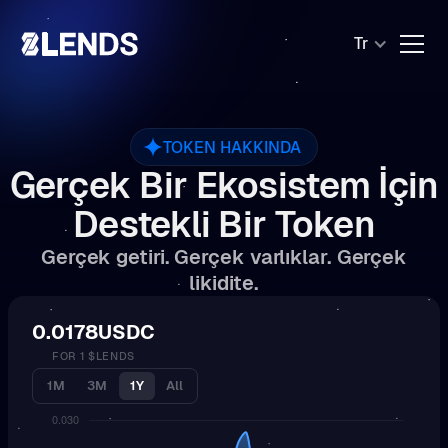
Tr
TOKEN HAKKINDA
Gerçek Bir Ekosistem İçin
Destekli Bir Token
Gerçek getiri. Gerçek varlıklar. Gerçek
likidite.
0.0178
USDC
FOR 1 $LENDS
1M
3M
1Y
All