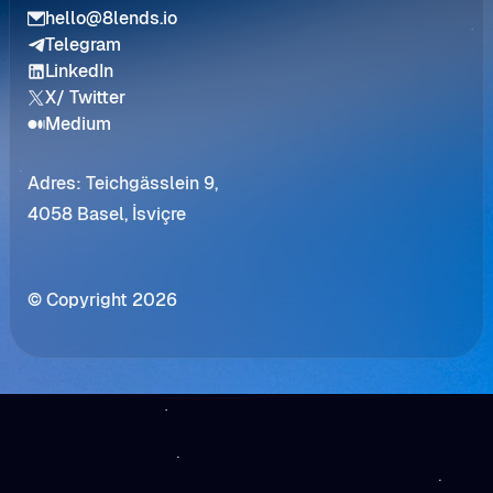
hello@8lends.io
Telegram
LinkedIn
X/ Twitter
Medium
Adres: Teichgässlein 9,
4058 Basel, İsviçre
© Copyright 2026