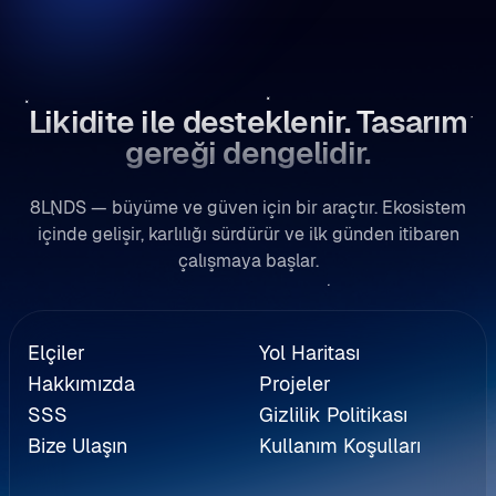
Likidite ile desteklenir. Tasarım
gereği dengelidir.
8LNDS — büyüme ve güven için bir araçtır. Ekosistem
içinde gelişir, karlılığı sürdürür ve ilk günden itibaren
çalışmaya başlar.
eferans
Elçiler
Yol Haritası
Hakkımızda
Projeler
SSS
Gizlilik Politikası
Bize Ulaşın
Kullanım Koşulları