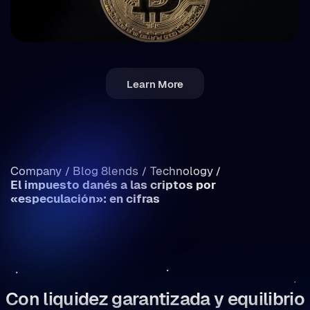
💵 Impuestos
Learn More
Impuesto cripto en Rumanía: ingresos vs.
ganancias de capital (desglose)
Company
Blog 8lends
Technology
/
/
/
El impuesto danés a las criptos por
/
«especulación»: en cifras
Con liquidez garantizada y equilibrio