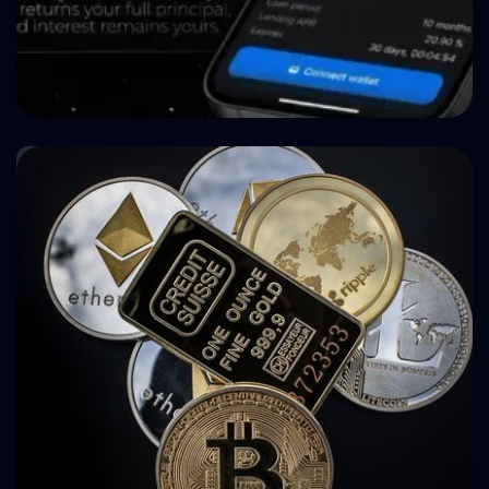
🏥 Medicina
How BuyBack Protection Works in P2P Lending
(and What It Doesn't Do)