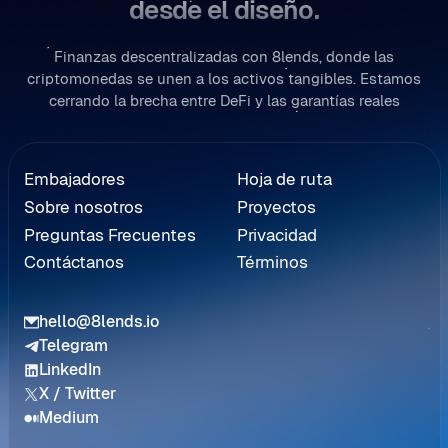
desde el diseño.
Finanzas descentralizadas con 8lends, donde las
criptomonedas se unen a los activos tangibles. Estamos
cerrando la brecha entre DeFi y las garantías reales
a de Referidos
Embajadores
Hoja de ruta
Sobre nosotros
Proyectos
Preguntas Frecuentes
Privacidad
Contáctanos
Términos
hello@8lends.io
Telegram
LinkedIn
X / Twitter
Medium