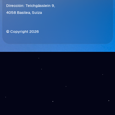
Dirección: Teichgässlein 9,
4058 Basilea, Suiza
© Copyright 2026