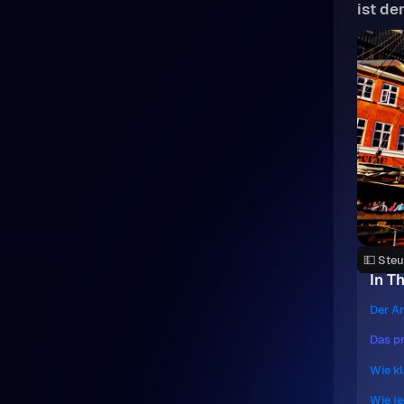
ist de
💵 Ste
In Th
Der A
Das p
Wie k
Wie je