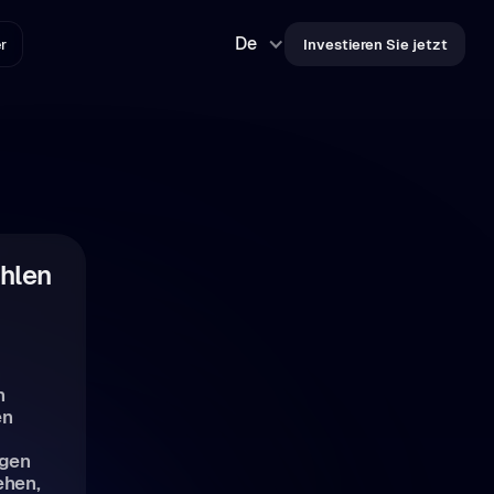
De
er
Investieren Sie jetzt
hlen
h
en
agen
ehen,