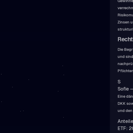
Gewinne
verrechn
Risikoma
Zinsen 
struktur
Recht
Die Begr
und sind
nachprüf
Pflichte
S
Sofie 
Eine dän
DKK sowi
und den
Anteil
ETF: 2