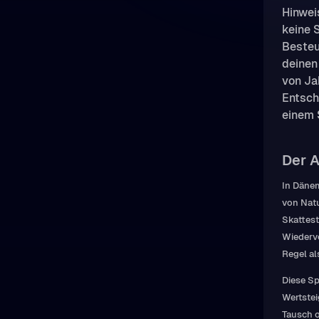
Hinwei
keine 
Besteu
deinen
von Ja
Entsch
einem 
Der A
In Dänem
von Natu
Skattest
Wiederv
Regel al
Diese Sp
Wertstei
Tausch o