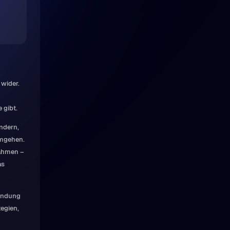
 wider.
 gibt.
ndern,
umgehen.
nahmen –
as
ründung
tegien,