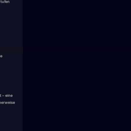
Stufen
ie
 – eine
cherweise