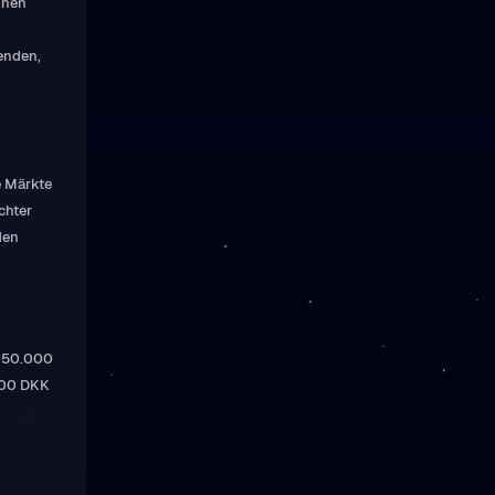
nnen
denden,
e Märkte
chter
den
 150.000
.000 DKK