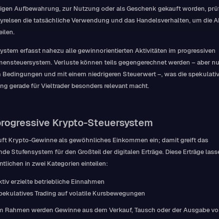
tigen Aufbewahrung, zur Nutzung oder als Geschenk gekauft worden, prü
yrelsen die tatsächliche Verwendung und das Handelsverhalten, um die A
eilen.
ystem erfasst nahezu alle gewinnorientierten Aktivitäten im progressiven
ensteuersystem. Verluste können teils gegengerechnet werden – aber nu
 Bedingungen und mit einem niedrigeren Steuerwert –, was die spekulati
ng gerade für Vieltrader besonders relevant macht.
progressive Krypto-Steuersystem
uft Krypto-Gewinne als gewöhnliches Einkommen ein; damit greift das
de Stufensystem für den Großteil der digitalen Erträge. Diese Erträge lass
tlichen in zwei Kategorien einteilen:
ktiv erzielte betriebliche Einnahmen
pekulatives Trading auf volatile Kursbewegungen
em Rahmen werden Gewinne aus dem Verkauf, Tausch oder der Ausgabe vo