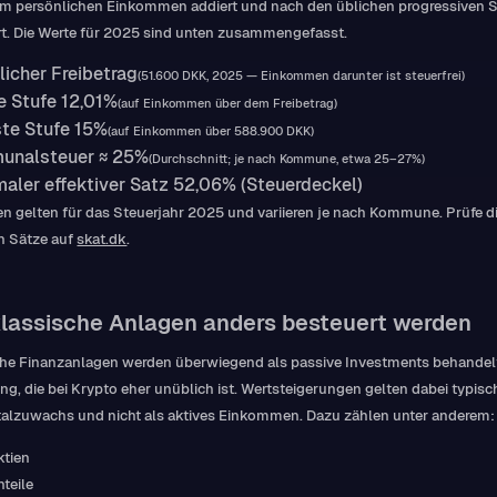
em persönlichen Einkommen addiert und nach den üblichen progressiven 
t. Die Werte für 2025 sind unten zusammengefasst.
licher Freibetrag
(51.600 DKK, 2025 — Einkommen darunter ist steuerfrei)
e Stufe 12,01%
(auf Einkommen über dem Freibetrag)
te Stufe 15%
(auf Einkommen über 588.900 DKK)
unalsteuer ≈ 25%
(Durchschnitt; je nach Kommune, etwa 25–27%)
aler effektiver Satz 52,06% (Steuerdeckel)
en gelten für das Steuerjahr 2025 und variieren je nach Kommune. Prüfe d
n Sätze auf
skat.dk
.
klassische Anlagen anders besteuert werden
che Finanzanlagen werden überwiegend als passive Investments behandelt
ng, die bei Krypto eher unüblich ist. Wertsteigerungen gelten dabei typis
talzuwachs und nicht als aktives Einkommen. Dazu zählen unter anderem:
ktien
nteile