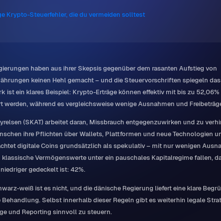
e Krypto-Steuerfehler, die du vermeiden solltest
gierungen haben aus ihrer Skepsis gegenüber dem rasanten Aufstieg von
hrungen keinen Hehl gemacht – und die Steuervorschriften spiegeln das
 ist ein klares Beispiel: Krypto-Erträge können effektiv mit bis zu 52,06%
t werden, während es vergleichsweise wenige Ausnahmen und Freibeträge
yrelsen (SKAT) arbeitet daran, Missbrauch entgegenzuwirken und zu verhi
nschen ihre Pflichten über Wallets, Plattformen und neue Technologien 
achtet digitale Coins grundsätzlich als spekulativ – mit nur wenigen Aus
klassische Vermögenswerte unter ein pauschales Kapitalregime fallen, d
 niedriger gedeckelt ist: 42%.
warz-weiß ist es nicht, und die dänische Regierung liefert eine klare Beg
e Behandlung. Selbst innerhalb dieser Regeln gibt es weiterhin legale Stra
ge und Reporting sinnvoll zu steuern.