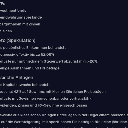
TFs
nvestmentfonds
remdwährungsbestände
parguthaben mit Zinsen
nleihen
to (Spekulation)
ls persönliches Einkommen behandelt
rogressiv, effektiv bis zu 52,06%
erluste nur mit niedrigem Steuerwert abzugsfähig (≈26%)
enige Ausnahmen und Freibeträge
sische Anlagen
ls Kapitalzuwachs behandelt
auschal 42% auf Gewinne, mit kleinen jährlichen Freibeträgen
erluste mit Gewinnen verrechenbar oder vortragsfähig
ividenden, Zinsen und FX-Gewinne eingeschlossen
ewinne aus klassischen Anlagen unterliegen in der Regel einem pauschal
auf die Wertsteigerung, mit spezifischen Freibeträgen für kleine jährliche