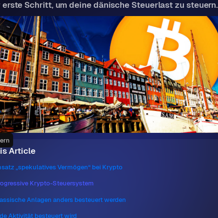
r erste Schritt, um deine dänische Steuerlast zu steuern
uern
is Article
nsatz „spekulatives Vermögen“ bei Krypto
rogressive Krypto-Steuersystem
lassische Anlagen anders besteuert werden
de Aktivität besteuert wird