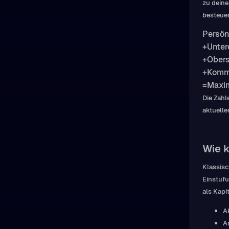
zu dein
besteuer
Persön
+
Unter
+
Obers
+
Komm
=
Maxim
Die Zahl
aktuelle
Wie 
Klassis
Einstufu
als Kapi
A
A