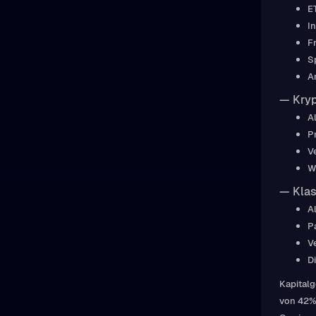
E
I
F
S
A
— Kryp
A
P
V
W
— Klas
A
P
V
D
Kapitalg
von 42% 