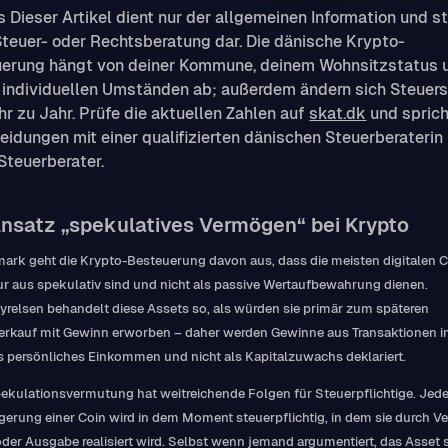
s
Dieser Artikel dient nur der allgemeinen Information und st
Steuer- oder Rechtsberatung dar. Die dänische Krypto-
erung hängt von deiner Kommune, deinem Wohnsitzstatus 
 individuellen Umständen ab; außerdem ändern sich Steuer
hr zu Jahr. Prüfe die aktuellen Zahlen auf
skat.dk
und sprich
eidungen mit einer qualifizierten dänischen Steuerberaterin
Steuerberater.
nsatz „spekulatives Vermögen“ bei Krypto
ark geht die Krypto-Besteuerung davon aus, dass die meisten digitalen 
r aus spekulativ sind und nicht als passive Wertaufbewahrung dienen.
yrelsen behandelt diese Assets so, als würden sie primär zum späteren
erkauf mit Gewinn erworben – daher werden Gewinne aus Transaktionen i
s persönliches Einkommen und nicht als Kapitalzuwachs deklariert.
ekulationsvermutung hat weitreichende Folgen für Steuerpflichtige. Jed
gerung einer Coin wird in dem Moment steuerpflichtig, in dem sie durch Ve
der Ausgabe realisiert wird. Selbst wenn jemand argumentiert, das Asset s