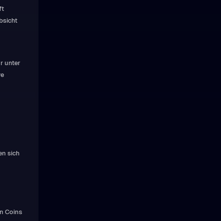
ft
bsicht
r unter
ve
en sich
n Coins