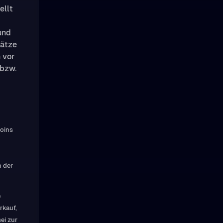
ellt
und
sätze
 vor
 bzw.
Coins
n der
e
rkauf,
ei zur