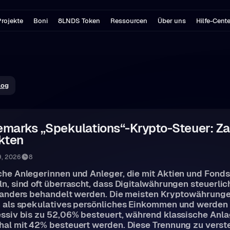
rojekte
Boni
8LNDS Token
Ressourcen
Über uns
Hilfe-Cent
log
marks „Spekulations“-Krypto-Steuer: Za
kten
9, 2026
8
he Anlegerinnen und Anleger, die mit Aktien und Fonds
n, sind oft überrascht, dass Digitalwährungen steuerlic
g anders behandelt werden. Die meisten Kryptowährung
n als spekulatives persönliches Einkommen und werden
ssiv bis zu 52,06% besteuert, während klassische Anl
al mit 42% besteuert werden. Diese Trennung zu verst