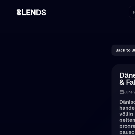
P
Back to B
Däne
& Fa
June 
Dänisc
handel
völli
gelte
progre
pausch