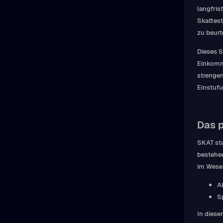
langfris
Skattest
zu beurt
Dieses S
Einkomm
strengen
Einstufu
Das 
SKAT st
bestehen
im Wesen
A
S
In dies