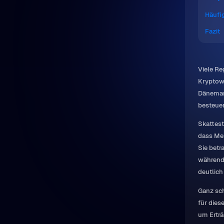
Häufig
Fazit
Viele Re
Kryptowä
Dänemark
besteuer
Skattest
dass Me
Sie betr
während 
deutlich
Ganz sch
für dies
um Erträ