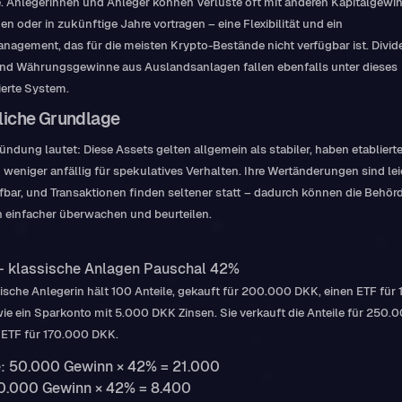
. Anlegerinnen und Anleger können Verluste oft mit anderen Kapitalgewi
en oder in zukünftige Jahre vortragen – eine Flexibilität und ein
nagement, das für die meisten Krypto-Bestände nicht verfügbar ist. Divi
und Währungsgewinne aus Auslandsanlagen fallen ebenfalls unter dieses
ierte System.
liche Grundlage
ündung lautet: Diese Assets gelten allgemein als stabiler, haben etabliert
 weniger anfällig für spekulatives Verhalten. Ihre Wertänderungen sind lei
bar, und Transaktionen finden seltener statt – dadurch können die Behör
n einfacher überwachen und beurteilen.
— klassische Anlagen
Pauschal 42%
ische Anlegerin hält 100 Anteile, gekauft für 200.000 DKK, einen ETF für
e ein Sparkonto mit 5.000 DKK Zinsen. Sie verkauft die Anteile für 250
 ETF für 170.000 DKK.
e: 50.000 Gewinn × 42% = 21.000
0.000 Gewinn × 42% = 8.400