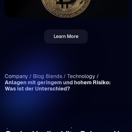
💵 Steuern
Learn More
Einkommen vs. Kapitalgewinne: Krypto-
Steuern in Rumänien im Überblick
Company
Blog 8lends
Technology
/
/
/
Anlagen mit geringem und hohem Risiko:
/
Was ist der Unterschied?