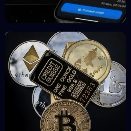
🏥 Medizin
How BuyBack Protection Works in P2P
Lending (and What It Doesn't Do)