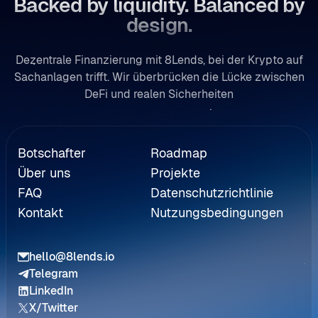
Backed by liquidity. Balanced by
design.
Dezentrale Finanzierung mit 8Lends, bei der Krypto auf
Sachanlagen trifft. Wir überbrücken die Lücke zwischen
DeFi und realen Sicherheiten
rweisung
Botschafter
Roadmap
Über uns
Projekte
FAQ
Datenschutzrichtlinie
Kontakt
Nutzungsbedingungen
hello@8lends.io
Telegram
LinkedIn
X/Twitter