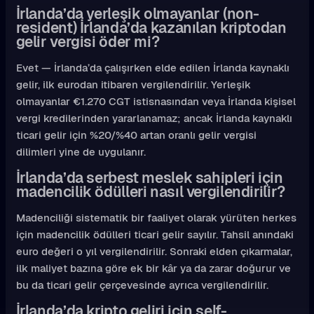
İrlanda’da yerleşik olmayanlar (non-
resident) İrlanda’da kazanılan kriptodan
gelir vergisi öder mi?
Evet — İrlanda’da çalışırken elde edilen İrlanda kaynaklı
gelir, ilk eurodan itibaren vergilendirilir. Yerleşik
olmayanlar €1.270 CGT istisnasından veya İrlanda kişisel
vergi kredilerinden yararlanamaz; ancak İrlanda kaynaklı
ticari gelir için %20/%40 artan oranlı gelir vergisi
dilimleri yine de uygulanır.
İrlanda’da serbest meslek sahipleri için
madencilik ödülleri nasıl vergilendirilir?
Madenciliği sistematik bir faaliyet olarak yürüten herkes
için madencilik ödülleri ticari gelir sayılır. Tahsil anındaki
euro değeri o yıl vergilendirilir. Sonraki elden çıkarmalar,
ilk maliyet bazına göre ek bir kâr ya da zarar doğurur ve
bu da ticari gelir çerçevesinde ayrıca vergilendirilir.
İrlanda’da kripto geliri için self-