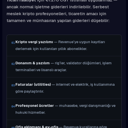
ancak normal işletme giderleri indirilebilir. Serbest
meslek kripto profesyonelleri, ticaretin amacı için
tamamen ve münhasıran yapılan giderleri düşebilir:
Kripto vergi yazılımı
— Revenue’ye uygun kayıtları
01
derlemek için kullanılan yıllık abonelikler.
Donanım & yazılım
— rig’ler, validator düğümleri, işlem
02
terminalleri ve lisanslı araçlar.
Faturalar (utilities)
— internet ve elektrik, iş kullanımına
03
göre paylaştırılır.
Profesyonel ücretler
— muhasebe, vergi danışmanlığı ve
04
hukuki hizmetler.
Ofis ekipmanı & ev-ofis
— Revenue kurallarına göre
05