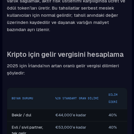
varlık sağlamak, aktif risk üstlenimi karşılığında ücret ve
ödül token’ları üretir. Bu tahsilatlar serbest meslek
kullanıcıları için normal gelirdir; tahsil anındaki değer
üzerinden kaydedilir ve dayanak varlığın maliyet
bazından ayrı izlenir.
Kripto için gelir vergisini hesaplama
2025 için İrlanda’nın artan oranlı gelir vergisi dilimleri
şöyledir:
DILIM
BEYAN DURUMU
%20 STANDART ORAN DILIMI
ÜZERI
Bekâr / dul
€44,000’e kadar
40%
Evli / sivil partner,
€53,000’e kadar
40%
tek gelir