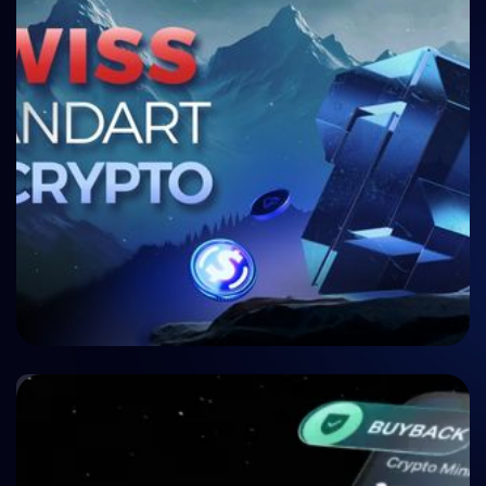
🤝 P2P ve Crowdlending