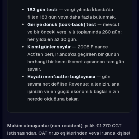
183 gün testi
— vergi yılında İrlanda’da
fiilen 183 gün veya daha fazla bulunmak.
Geriye dönük (look-back) test
— mevcut
ve bir önceki vergi yılı toplamında 280 gün;
her yılda en az 30 gün.
Kısmi günler sayılır
— 2008 Finance
Act’ten beri, İrlanda’da geçirilen bir günün
herhangi bir kısmı ikamet açısından tam gün
sayılır.
Hayati menfaatler bağlayıcısı
— gün
sayımı net değilse Revenue; ailenizin, ana
işinizin ve en güçlü ekonomik bağlarınızın
nerede olduğuna bakar.
Mukim olmayanlar (non-resident)
, yıllık €1.270 CGT
istisnasından, CAT grup eşiklerinden veya İrlanda kişisel