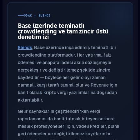
ODAK — 8LENDS
Base üzerinde teminatlı
crowdlending ve tam zincir üstü
denetim izi
8lends
, Base üzerinde inşa edilmiş teminatlı bir
crowdlending platformudur. Her yatırma, faiz
ödemesi ve anapara iadesi akıllı sözleşmeyle
gerçekleşir ve değiştirilemez şekilde zincire
kaydedilir — böylece her gelir olayı zaman
damgalı, karşı tarafı tanımlı olur ve Revenue için
kanıt olarak kripto vergi yazılımlarına doğrudan
aktarılabilir.
Gelir kaynaklarını çeşitlendirirken vergi
raporlamasını da basit tutmak isteyen serbest
meslek profesyonelleri için; vadeli krediler, planlı
geri ödemeler ve değiştirilemez kayıtların bu