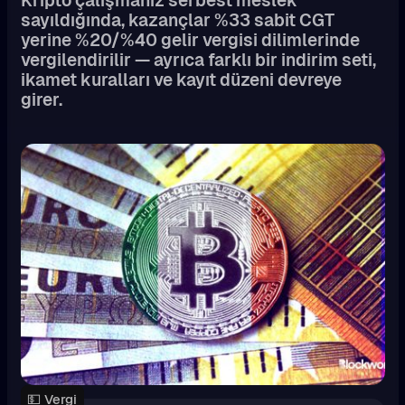
Kripto çalışmanız serbest meslek
sayıldığında, kazançlar %33 sabit CGT
yerine %20/%40 gelir vergisi dilimlerinde
vergilendirilir — ayrıca farklı bir indirim seti,
ikamet kuralları ve kayıt düzeni devreye
girer.
💵 Vergi