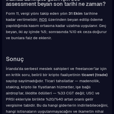
assessment beyan son tarihi ne zaman?
Form 11, vergi yılını takip eden yılın
31 Ekim
tarihine
kadar verilmelidir;
ROS
üzerinden beyan edilip ödeme
yapıldığında kasım ortasına kadar uzatma uygulanır. Geç
beyan, iki ay içinde %5; sonrasında %10 ek ceza doğurur
ve bunlara faiz de eklenir.
Sonuç
İrlanda’da serbest meslek sahipleri ve freelancer’lar için
en kritik soru, belirli bir kripto faaliyetinin
ticaret (trade)
sayılıp sayılmadığıdır. Ticari tahsilatlar — madencilik,
staking, kripto ile fiyatlanan hizmetler, işe bağlı
airdrop’lar, likidite ödülleri — %33 CGT değil; USC ve
PRSI ekleriyle birlikte %20/%40 artan oranlı gelir
vergisine tabidir. Bu da hangi giderlerin indirilebileceğini,
hangi istisnaların uygulanmayacağını ve ikametin nihai