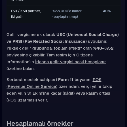
Evli / sivil partner,
€88,000’e kadar
40%
iki gelir
(paylaştırılmış)
Gelir vergisine ek olarak
USC (Universal Social Charge)
ve
PRSI (Pay Related Social Insurance)
uygulanır.
Yüksek gelir grubunda, toplam efektif oran
%48–%52
seviyesine çıkabilir. Tam resim için Citizens
Information’ın
İrlanda gelir vergisi nasıl hesaplanır
özetine bakın.
Serbest meslek sahipleri
Form 11
beyanını
ROS
(Revenue Online Service)
üzerinden, vergi yılını takip
eden yılın 31 Ekim’ine kadar (kâğıt) veya kasım ortası
(ROS uzatması) verir.
Hesaplamalı örnekler