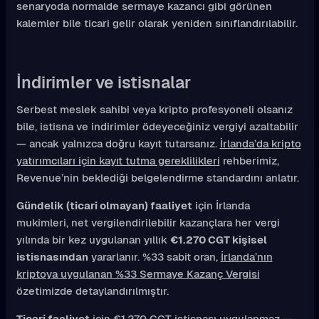
senaryoda normalde sermaye kazancı gibi görünen
kalemler bile ticari gelir olarak yeniden sınıflandırılabilir.
İndirimler ve istisnalar
Serbest meslek sahibi veya kripto profesyoneli olsanız
bile, istisna ve indirimler ödeyeceğiniz vergiyi azaltabilir
— ancak yalnızca doğru kayıt tutarsanız.
İrlanda’da kripto
yatırımcıları için kayıt tutma gereklilikleri
rehberimiz,
Revenue’nin beklediği belgelendirme standardını anlatır.
Gündelik (ticari olmayan) faaliyet
için İrlanda
mukimleri, net vergilendirilebilir kazançlara her vergi
yılında bir kez uygulanan yıllık
€1.270 CGT kişisel
istisnasından
yararlanır. %33 sabit oran,
İrlanda’nın
kriptoya uygulanan %33 Sermaye Kazanç Vergisi
özetimizde detaylandırılmıştır.
Ticari faaliyet
için €1.270 CGT istisnası uygulanmaz —