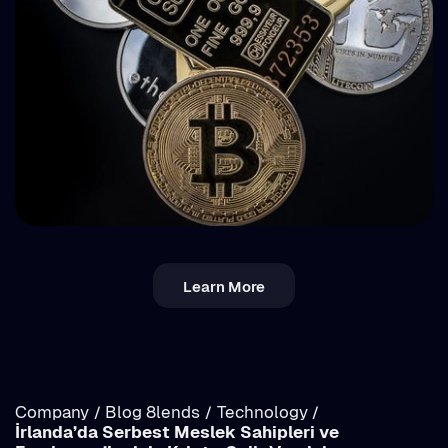
💵 Vergi
Learn More
Romanya’da Kripto Vergisi: Gelir mi Sermaye
Kazancı mı? Ayrıntılı İnceleme
Company
Blog 8lends
Technology
/
/
/
İrlanda’da Serbest Meslek Sahipleri ve
/