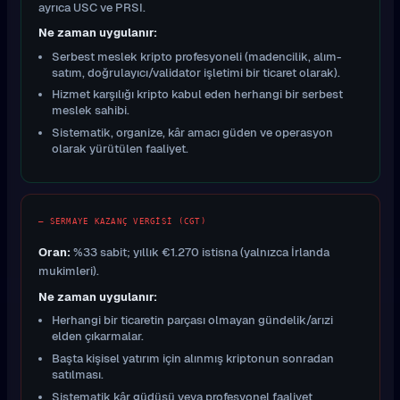
ayrıca USC ve PRSI.
Ne zaman uygulanır:
Serbest meslek kripto profesyoneli (madencilik, alım-
satım, doğrulayıcı/validator işletimi bir ticaret olarak).
Hizmet karşılığı kripto kabul eden herhangi bir serbest
meslek sahibi.
Sistematik, organize, kâr amacı güden ve operasyon
olarak yürütülen faaliyet.
— SERMAYE KAZANÇ VERGISI (CGT)
Oran:
%33 sabit; yıllık €1.270 istisna (yalnızca İrlanda
mukimleri).
Ne zaman uygulanır:
Herhangi bir ticaretin parçası olmayan gündelik/arızi
elden çıkarmalar.
Başta kişisel yatırım için alınmış kriptonun sonradan
satılması.
Sistematik kâr güdüsü veya profesyonel faaliyet