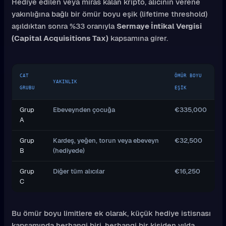
Hediye edilen veya miras kalan kripto, alıcının verene
yakınlığına bağlı bir ömür boyu eşik (lifetime threshold)
aşıldıktan sonra %33 oranıyla
Sermaye İntikal Vergisi
(Capital Acquisitions Tax)
kapsamına girer.
CAT
ÖMÜR BOYU
YAKINLIK
GRUBU
EŞIK
Grup
Ebeveynden çocuğa
€335,000
A
Grup
Kardeş, yeğen, torun veya ebeveyn
€32,500
B
(hediyede)
Grup
Diğer tüm alıcılar
€16,250
C
Bu ömür boyu limitlere ek olarak, küçük hediye istisnası
kapsamında herhangi biri, herhangi bir kişiden yılda