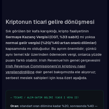
Kriptonun ticari gelire dönüşmesi
Sık görülen bir kafa karışıklığı, kripto faaliyetinin
Sermaye Kazanç Vergisi (CGT, %33 sabit)
mi yoksa
normal gelir vergisi (%20/%40 artan oranlı dilimler)
kapsamında mı olduğudur. Bu ayrım önemlidir; çünkü
aynı temel kâr üzerinden ödenecek vergi, onlarca yüzde
puanı farklı olabilir. Irish Revenue’nin genel çerçevesini
Irish Revenue Commissioners’ın kriptoyu nasıl
vergilendirdiğine
dair genel bakışımızda ele alıyoruz;
serbest meslek sahipleri için kısa özet aşağıda.
— TICARI / ALIM-SATIM GELIRI (CASE I VEYA II)
Oran:
standart oran dilimine kadar %20, sonrasında %40 —