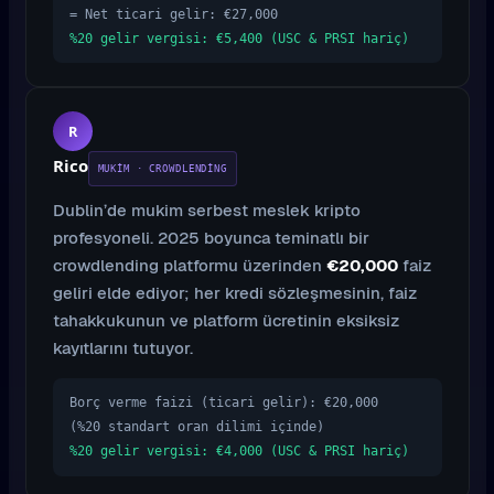
= Net ticari gelir: €27,000
%20 gelir vergisi: €5,400 (USC & PRSI hariç)
R
Rico
MUKIM · CROWDLENDING
Dublin’de mukim serbest meslek kripto
profesyoneli. 2025 boyunca teminatlı bir
crowdlending platformu üzerinden
€20,000
faiz
geliri elde ediyor; her kredi sözleşmesinin, faiz
tahakkukunun ve platform ücretinin eksiksiz
kayıtlarını tutuyor.
Borç verme faizi (ticari gelir): €20,000
(%20 standart oran dilimi içinde)
%20 gelir vergisi: €4,000 (USC & PRSI hariç)