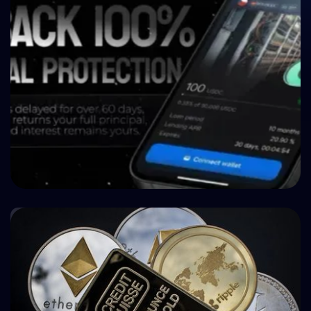
Crypto P2P Lending vs. Traditional P2P Lending:
A 2026 Comparison
🤝 P2P ve Crowdlending
How BuyBack Protection Works in P2P Lending
(and What It Doesn't Do)