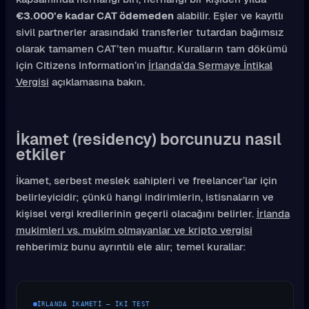
€3.000’e kadar CAT ödemeden
alabilir. Eşler ve kayıtlı
sivil partnerler arasındaki transferler tutardan bağımsız
olarak tamamen CAT’ten muaftır. Kuralların tam dökümü
için Citizens Information’ın
İrlanda’da Sermaye İntikal
Vergisi
açıklamasına bakın.
İkamet (residency) borcunuzu nasıl
etkiler
İkamet, serbest meslek sahipleri ve freelancer’lar için
belirleyicidir; çünkü hangi indirimlerin, istisnaların ve
kişisel vergi kredilerinin geçerli olacağını belirler.
İrlanda
mukimleri vs. mukim olmayanlar ve kripto vergisi
rehberimiz bunu ayrıntılı ele alır; temel kurallar:
İRLANDA IKAMETI — IKI TEST