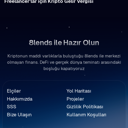
Freelancer’lar için Kripto Gelir Vergisi
8lends ile Hazır Olun
Kriptonun maddi varlıklarla buluştuğu 8lends ile merkezi
olmayan finans. DeFi ve gerçek dünya teminatı arasındaki
boşluğu kapatıyoruz
eferans
Elçiler
Yol Haritası
Hakkımızda
Projeler
SSS
Gizlilik Politikası
Bize Ulaşın
Kullanım Koşulları