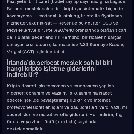
Faaliyetin bir ticaret (trade) sayılıp sayılmadığına bağlıdır.
Serbest meslek sahibi biri kriptoyu sistematik biçimde
kazanıyorsa — madencilik, staking, kripto ile fiyatlanan
hizmetler, aktif al-sat — Revenue bu gelirleri USC ve
PRSI ekleriyle birlikte %20/%40 oranlarında olağan ticari
gelir olarak değerlendirir. Herhangi bir ticaretin parçası
olmayan arızi elden çıkarmalar ise %33 Sermaye Kazanç
Vergisi (CGT) rejimine tabidir.
İrlanda’da serbest meslek sahibi biri
hangi kripto işletme giderlerini
indirebilir?
Kripto ticareti için tamamen ve münhasıran yapılan
giderler: donanım ve yazılım, iş kullanımına isabet
edecek şekilde paylaştırılmış elektrik ve internet,
profesyonel ücretler, işlem ve gas ücretleri, vergi yazılımı
abonelikleri ve makul ev-ofis giderleri. Her indirim; fiş,
fatura veya zincir üstü (on-chain) kayıtlarla
desteklenmelidir.