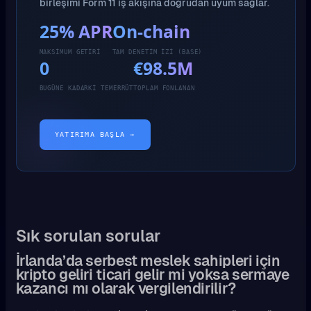
birleşimi Form 11 iş akışına doğrudan uyum sağlar.
25% APR
On-chain
MAKSIMUM GETIRI
TAM DENETIM IZI (BASE)
0
€98.5M
BUGÜNE KADARKI TEMERRÜT
TOPLAM FONLANAN
YATIRIMA BAŞLA →
Sık sorulan sorular
İrlanda’da serbest meslek sahipleri için
kripto geliri ticari gelir mi yoksa sermaye
kazancı mı olarak vergilendirilir?