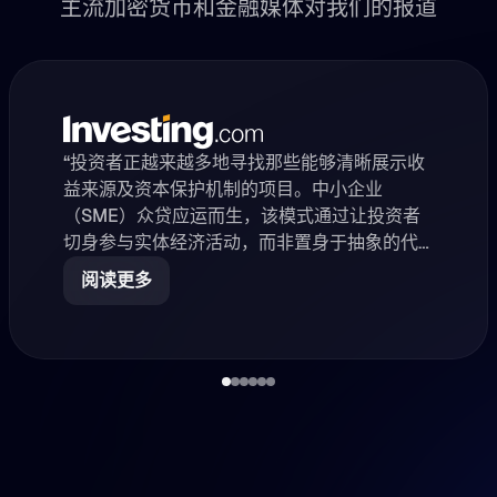
主流加密货币和金融媒体对我们的报道
“投资者正越来越多地寻找那些能够清晰展示收
益来源及资本保护机制的项目。中小企业
（SME）众贷应运而生，该模式通过让投资者
切身参与实体经济活动，而非置身于抽象的代
币经济机制之中，完美地满足
阅读更多
class="highlight" 了这一需求。作为 Web3 领
域的一种全新尝试，8lends 将 Maclear 在中小
企业借贷领域的深厚经验融入到了链上。
8lends 的独特之处在于，每笔贷款均由设备、
车辆、房产或大宗商品等真实资产进行抵押担
保。这不仅增强了项目的透明度与可预测性，
同时也为加密货币注入了真正的实用价值。…