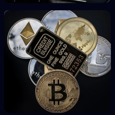
🤝 P2P & Crowdlending
How BuyBack Protection Works in P2P
Lending (and What It Doesn't Do)