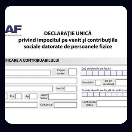
💵 Tax
루마니아 암호화폐 세금: 근로소득 vs 양도소득(자
본이득) 상세 분석
💵 Tax