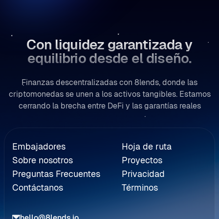
Con liquidez garantizada y
equilibrio desde el diseño.
Finanzas descentralizadas con 8lends, donde las
criptomonedas se unen a los activos tangibles. Estamos
cerrando la brecha entre DeFi y las garantías reales
a de Referidos
Embajadores
Hoja de ruta
Sobre nosotros
Proyectos
Preguntas Frecuentes
Privacidad
Contáctanos
Términos
hello@8lends.io