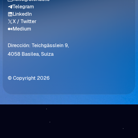
Telegram
LinkedIn
X / Twitter
Medium
Dirección: Teichgässlein 9,
4058 Basilea, Suiza
© Copyright 2026