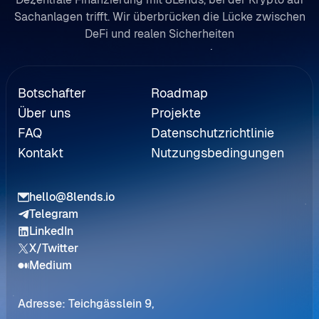
Sachanlagen trifft. Wir überbrücken die Lücke zwischen
DeFi und realen Sicherheiten
rweisung
Botschafter
Roadmap
Über uns
Projekte
FAQ
Datenschutzrichtlinie
Kontakt
Nutzungsbedingungen
hello@8lends.io
Telegram
LinkedIn
X/Twitter
Medium
Adresse: Teichgässlein 9,